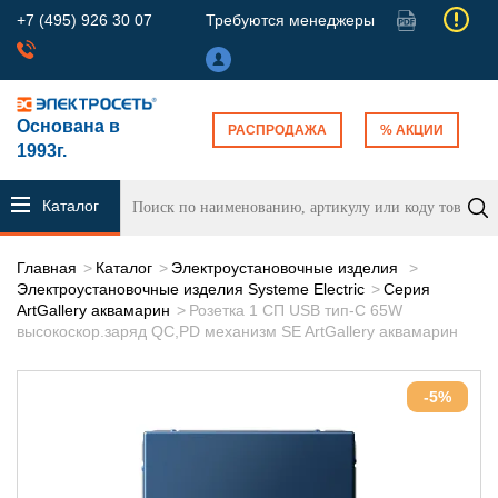
+7 (495) 926 30 07
Требуются менеджеры
Основана в
РАСПРОДАЖА
% АКЦИИ
1993г.
Каталог
продукции
Главная
Каталог
Электроустановочные изделия
Электроустановочные изделия Systeme Electric
Серия
ArtGallery аквамарин
Розетка 1 СП USB тип-С 65W
высокоскор.заряд QC,PD механизм SE ArtGallery аквамарин
-5%