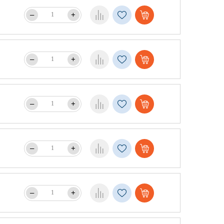
–
+
–
+
–
+
–
+
–
+