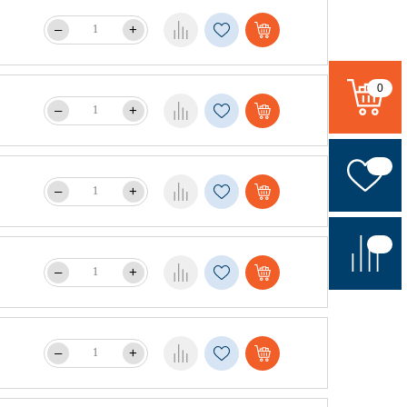
–
+
0
–
+
–
+
–
+
–
+