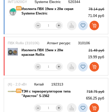
IMT1920GY
Systeme Electric
520344
-5%
Изолента ПВХ 19мм х 20м серая
78.14 руб
Systeme Electric
71.04 руб
–
+
ПВХ Rollix (310106)
Атлант ресурс
310106
Изолента ПВХ 15мм х 20м
21.48 руб
красная Rollix
19.99 руб
–
+
(К) - 2,0 кВт
Китай
192313
-5%
ТЭН с терморегулятором типа
718.75 руб
"Аристон" S-1562
656.25 руб
–
+