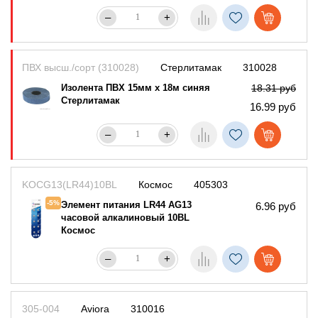
–
+
ПВХ высш./сорт (310028)
Стерлитамак
310028
Изолента ПВХ 15мм х 18м синяя
18.31 руб
Стерлитамак
16.99 руб
–
+
KOCG13(LR44)10BL
Космос
405303
-5%
Элемент питания LR44 AG13
6.96 руб
часовой алкалиновый 10BL
Космос
–
+
305-004
Aviora
310016