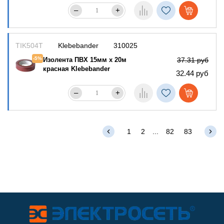
–
+
TIK504T
Klebebander
310025
-5%
Изолента ПВХ 15мм х 20м
37.31 руб
красная Klebebander
32.44 руб
–
+
...
1
2
82
83