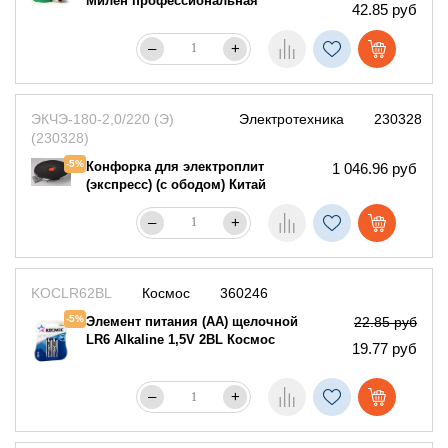
Милен профессиональная
42.85 руб
–
+
ЭКЧЭ-180-2,0/220 (Э)
Электротехника
230328
(230328)
-5%
Конфорка для электроплит
1 046.96 руб
(экспресс) (с ободом) Китай
–
+
KOCLR62BL
Космос
360246
-5%
Элемент питания (AA) щелочной
22.85 руб
LR6 Alkaline 1,5V 2BL Космос
19.77 руб
–
+