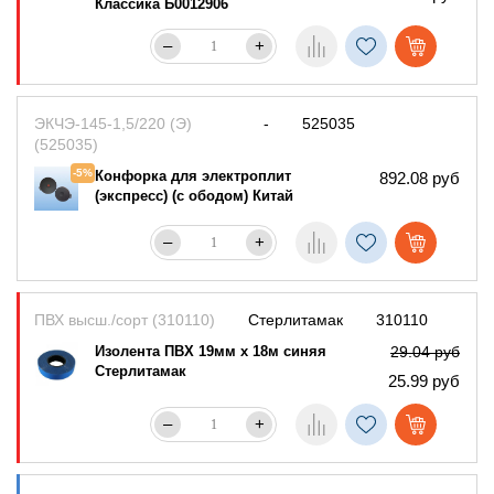
Классика Б0012906
–
+
ЭКЧЭ-145-1,5/220 (Э)
-
525035
(525035)
-5%
Конфорка для электроплит
892.08 руб
(экспресс) (с ободом) Китай
–
+
ПВХ высш./сорт (310110)
Стерлитамак
310110
Изолента ПВХ 19мм х 18м синяя
29.04 руб
Стерлитамак
25.99 руб
–
+