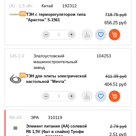
(К) - 1,5 кВт
Китай
192312
-5%
ТЭН с терморегулятором типа
718.75 руб
"Аристон" S-1561
656.25 руб
–
+
145-1,0
Златоустовский
104253
машиностроительный
завод
-5%
ТЭН для плиты электрической
411.39 руб
настольной "Мечта"
404.51 руб
–
+
R6-4S
ЭРА
310119
Элемент питания (AA) солевой
2.79 руб
R6 1,5V (4шт в спайке) Трофи
2.51 руб