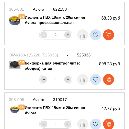
305-031
Aviora
622153
-5%
Изолента ПВХ 19мм х 20м синяя
68.33 руб
Aviora профессиональная
–
+
ЭКЧ-180-1,5/220 (525036)
-
525036
-5%
Конфорка для электроплит (с
898.28 руб
ободом) Китай
–
+
305-005
Aviora
310017
-5%
Изолента ПВХ 15мм х 20м синяя
42.77 руб
Aviora
–
+