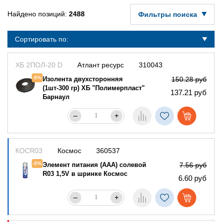
Найдено позиций:
2488
Фильтры поиска
Сортировать по:
ХБ 2ПОЛ-20 D
Атлант ресурс
310043
-5%
Изолента двухсторонняя
150.28 руб
(1шт-300 гр) ХБ "Полимерпласт"
137.21 руб
Барнаул
–
+
КОСR03
Космос
360537
-5%
Элемент питания (AAA) солевой
7.56 руб
R03 1,5V в шринке Космос
6.60 руб
–
+