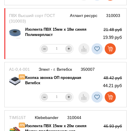
ПВХ Высший сорт ГОСТ
Атлант ресурс
310003
(310003)
Изолента ПВХ 15мм х 18м синяя
21.48 руб
Полимерпласт
19.99 руб
–
+
А1-0,4-001
Элект - г. Витебск
350007
-5%
Кнопка звонка ОП проводная
48.42 руб
Витебск
44.21 руб
–
+
TIM515T
Klebebander
310044
-5%
Изолента ПВХ 15мм х 20м синяя
46.93 руб