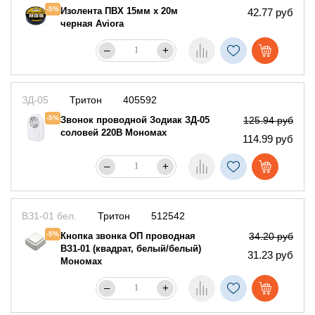
-5%
Изолента ПВХ 15мм х 20м
42.77 руб
черная Aviora
–
+
ЗД-05
Тритон
405592
-5%
Звонок проводной Зодиак ЗД-05
125.94 руб
соловей 220В Мономах
114.99 руб
–
+
ВЗ1-01 бел.
Тритон
512542
-5%
Кнопка звонка ОП проводная
34.20 руб
ВЗ1-01 (квадрат, белый/белый)
31.23 руб
Мономах
–
+