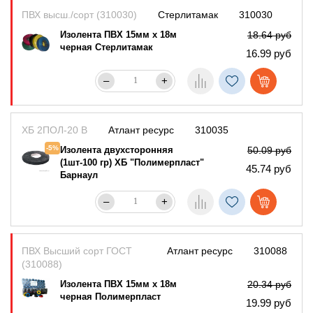
ПВХ высш./сорт (310030)
Стерлитамак
310030
Изолента ПВХ 15мм х 18м
18.64 руб
черная Стерлитамак
16.99 руб
–
+
ХБ 2ПОЛ-20 B
Атлант ресурс
310035
-5%
Изолента двухсторонняя
50.09 руб
(1шт-100 гр) ХБ "Полимерпласт"
45.74 руб
Барнаул
–
+
ПВХ Высший сорт ГОСТ
Атлант ресурс
310088
(310088)
Изолента ПВХ 15мм х 18м
20.34 руб
черная Полимерпласт
19.99 руб