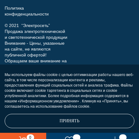
Политика
конфиденциальности
© 2021 “Электросеть”
Продажа электротехнической
и светотехнической продукции
Внимание - Цены, указанные
на сайте, не являются
публичной офертой!
Обращаем ваше внимание на
то, что данный интернет-сайт
носит исключительно
Мы используем файлы cookie с целью оптимизации работы нашего веб-
информационный характер и
сайта, в том числе персонализации контента и рекламы,
ни при каких условиях не
предоставления функций социальных сетей и анализа трафика. Файлы
является публичной офертой,
cookie включают cookie таргетинга в социальных сетях и cookie
углубленной аналитики. Более подробная информация содержится в
определяемой положениями
нашем «Информационном уведомлении» . Кликнув на «Принять», вы
Статьи 437 (п.2) Гражданского
соглашаетесь на использование файлов cookie.
кодекса РФ.
ПРИНЯТЬ
0