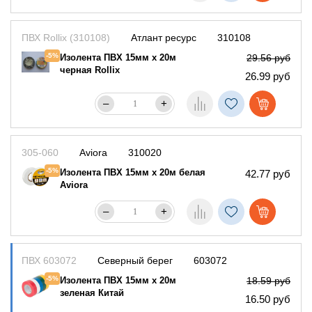
ПВХ Rollix (310108)
Атлант ресурс
310108
-5%
Изолента ПВХ 15мм х 20м
29.56 руб
черная Rollix
26.99 руб
–
+
305-060
Aviora
310020
-5%
Изолента ПВХ 15мм х 20м белая
42.77 руб
Aviora
–
+
ПВХ 603072
Северный берег
603072
-5%
Изолента ПВХ 15мм х 20м
18.59 руб
зеленая Китай
16.50 руб