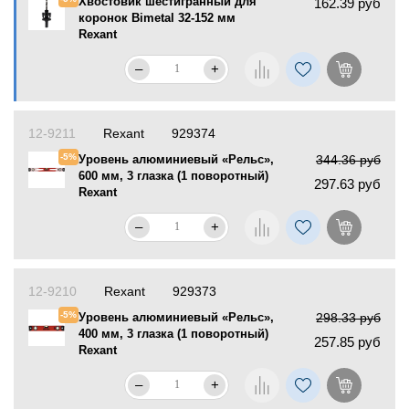
Хвостовик шестигранный для
162.39 руб
коронок Bimetal 32-152 мм
Rexant
–
+
12-9211
Rexant
929374
-5%
Уровень алюминиевый «Рельс»,
344.36 руб
600 мм, 3 глазка (1 поворотный)
297.63 руб
Rexant
–
+
12-9210
Rexant
929373
-5%
Уровень алюминиевый «Рельс»,
298.33 руб
400 мм, 3 глазка (1 поворотный)
257.85 руб
Rexant
–
+