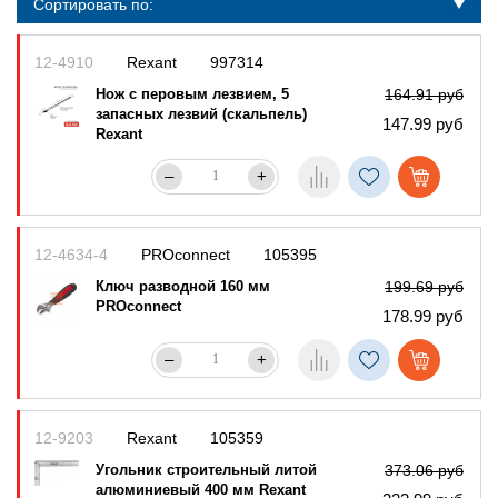
Сортировать по:
12-4910
Rexant
997314
Нож с перовым лезвием, 5
164.91 руб
запасных лезвий (скальпель)
147.99 руб
Rexant
–
+
12-4634-4
PROconnect
105395
Ключ разводной 160 мм
199.69 руб
PROconnect
178.99 руб
–
+
12-9203
Rexant
105359
Угольник строительный литой
373.06 руб
алюминиевый 400 мм Rexant