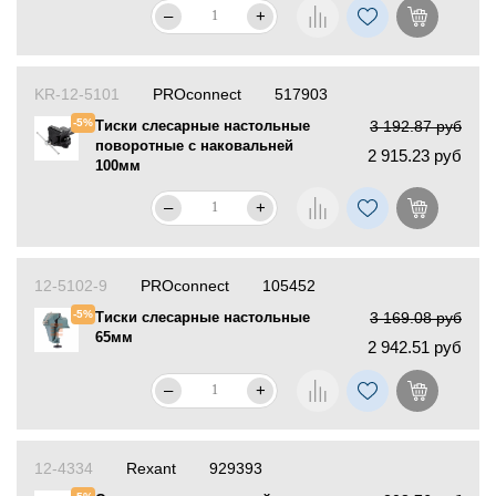
–
+
KR-12-5101
PROconnect
517903
-5%
Тиски слесарные настольные
3 192.87 руб
поворотные с наковальней
2 915.23 руб
100мм
–
+
12-5102-9
PROconnect
105452
-5%
Тиски слесарные настольные
3 169.08 руб
65мм
2 942.51 руб
–
+
12-4334
Rexant
929393