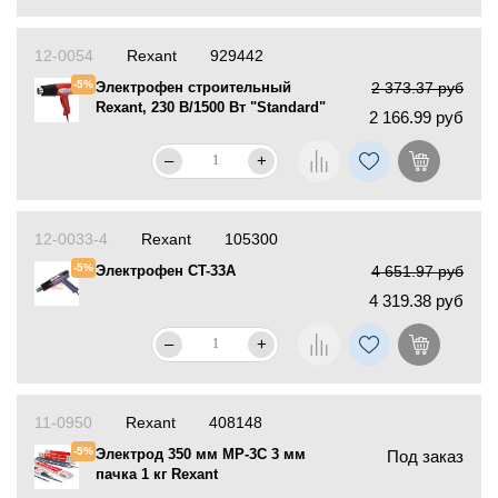
12-0054
Rexant
929442
-5%
Электрофен строительный
2 373.37 руб
Rexant, 230 В/1500 Вт "Standard"
2 166.99 руб
–
+
12-0033-4
Rexant
105300
-5%
Электрофен CT-33A
4 651.97 руб
4 319.38 руб
–
+
11-0950
Rexant
408148
-5%
Электрод 350 мм MP-3C 3 мм
Под заказ
пачка 1 кг Rexant