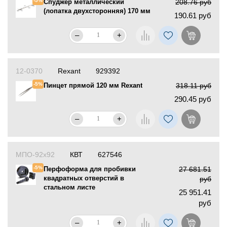
-5%
Спуджер металлический
208.76 руб
(лопатка двухсторонняя) 170 мм
190.61 руб
–
+
12-0370
Rexant
929392
-5%
Пинцет прямой 120 мм Rexant
318.11 руб
290.45 руб
–
+
МПО-92х92
КВТ
627546
-5%
Перфоформа для пробивки
27 681.51
квадратных отверстий в
руб
стальном листе
25 951.41
руб
–
+