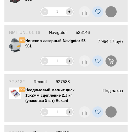
–
+
NMT-UNL-01-16
Navigator
523146
-5%
Нивелир лазерный Navigator 93
7 964.17 руб
961
–
+
72-3132
Rexant
927588
-5%
Неодимовый магнит диск
Под заказ
15х2мм сцепление 2,3 кг
(упаковка 5 шт) Rexant
–
+