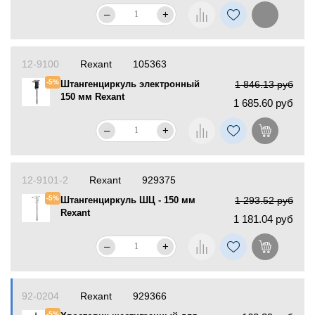
–
+
12-9100
Rexant
105363
-5%
Штангенциркуль электронный
1 846.13 руб
150 мм Rexant
1 685.60 руб
–
+
12-9101-2
Rexant
929375
-5%
Штангенциркуль ШЦ - 150 мм
1 293.52 руб
Rexant
1 181.04 руб
–
+
92-0204
Rexant
929366
-5%