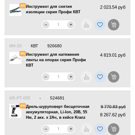
-5%
Инструмент для снятия
2 023.54 руб
изоляции серия Профи КВТ
–
+
ИН-20
КВТ
926680
-5%
Инструмент для натяжения
4 819.01 руб
ленты на опорах серия Профи
КВТ
–
+
KR-PT-055
-
524681
-5%
Дрель-шуруповерт бесщеточная
9 770.83 руб
аккумуляторная, Li-Ion, 20В, 55
8 267.62 руб
Нм, 2 акк. х 2Ач, в кейсе Kranz
–
+