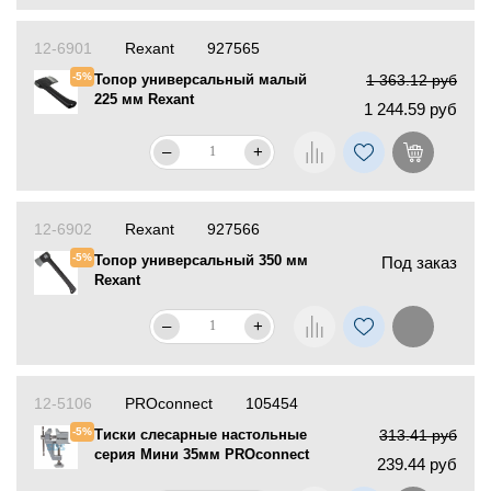
12-6901
Rexant
927565
-5%
Топор универсальный малый
1 363.12 руб
225 мм Rexant
1 244.59 руб
–
+
12-6902
Rexant
927566
-5%
Топор универсальный 350 мм
Под заказ
Rexant
–
+
12-5106
PROconnect
105454
-5%
Тиски слесарные настольные
313.41 руб
серия Мини 35мм PROconnect
239.44 руб