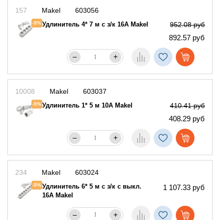
157
Makel
603056
-5%
Удлинитель 4* 7 м с з/к 16А Makel
952.08 руб
892.57 руб
–
+
10008
Makel
603037
-5%
Удлинитель 1* 5 м 10А Makel
410.41 руб
408.29 руб
–
+
234
Makel
603024
-5%
Удлинитель 6* 5 м с з/к с выкл.
1 107.33 руб
16А Makel
–
+