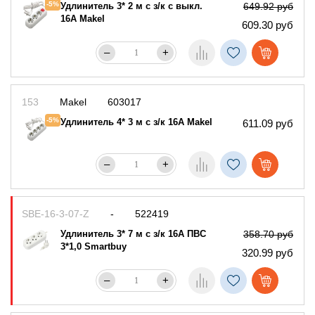
-5%
Удлинитель 3* 2 м с з/к с выкл.
649.92 руб
16А Makel
609.30 руб
–
+
153
Makel
603017
-5%
Удлинитель 4* 3 м с з/к 16А Makel
611.09 руб
–
+
SBE-16-3-07-Z
-
522419
Удлинитель 3* 7 м c з/к 16А ПВС
358.70 руб
3*1,0 Smartbuy
320.99 руб
–
+