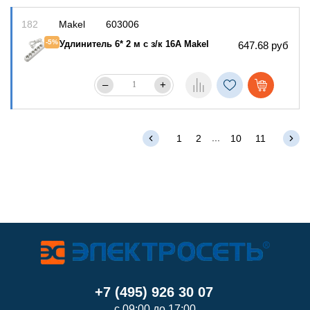
182
Makel
603006
-5%
Удлинитель 6* 2 м с з/к 16А Makel
647.68 руб
–
+
...
1
2
10
11
+7 (495) 926 30 07
с 09:00 до 17:00