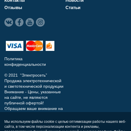
Контакты
Новости
Отзывы
Статьи
Политика
конфиденциальности
© 2021 “Электросеть”
Продажа электротехнической
и светотехнической продукции
Внимание - Цены, указанные
на сайте, не являются
публичной офертой!
Обращаем ваше внимание на
то, что данный интернет-сайт
носит исключительно
Мы используем файлы cookie с целью оптимизации работы нашего веб-
информационный характер и
сайта, в том числе персонализации контента и рекламы,
ни при каких условиях не