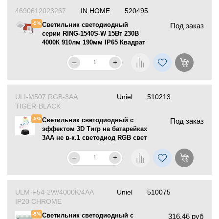
4690612023267
IN HOME
520495
-5%
Светильник светодиодный
Под заказ
серии RING-1540S-W 15Вт 230В
4000К 910лм 190мм IP65 Квадрат
IN HOME
–
+
ULI-M507 RGB-3AA
Uniel
510213
TIGER-BLACK
-5%
Светильник светодиодный с
Под заказ
эффектом 3D Тигр на батарейках
3АА не в-к.1 светодиод RGB свет
Uniel
–
+
ULM-F54-2W/4000K/4AA
Uniel
510075
IP20 CHROME
-5%
Светильник светодиодный с
316.46 руб