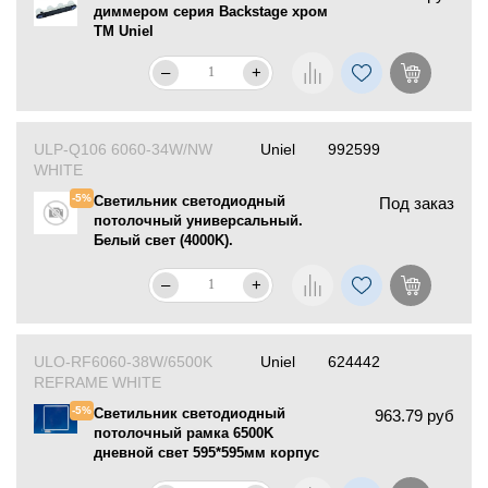
диммером cерия Backstage хром
ТМ Uniel
–
+
ULP-Q106 6060-34W/NW
Uniel
992599
WHITE
-5%
Светильник светодиодный
Под заказ
потолочный универсальный.
Белый свет (4000K).
Рассеиватель «матовый».
Встроенный и/п. Корпус белый
–
+
ULO-RF6060-38W/6500K
Uniel
624442
REFRAME WHITE
-5%
Светильник светодиодный
963.79 руб
потолочный рамка 6500K
дневной свет 595*595мм корпус
белый в комплекте с и/п ТМ