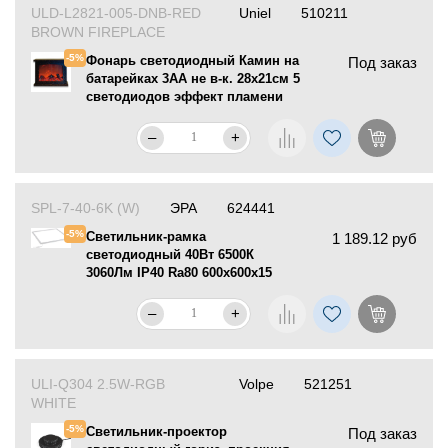
ULD-L2821-005-DNB-RED
Uniel
510211
BROWN FIREPLACE
-5%
Фонарь светодиодный Камин на
Под заказ
батарейках 3АА не в-к. 28х21см 5
светодиодов эффект пламени
коричневый Uniel
–
+
SPL-7-40-6K (W)
ЭРА
624441
-5%
Светильник-рамка
1 189.12 руб
светодиодный 40Вт 6500К
3060Лм IP40 Ra80 600х600х15
белый без драйвера ЭРА
Б0036178
–
+
ULI-Q304 2.5W-RGB
Volpe
521251
WHITE
-5%
Светильник-проектор
Под заказ