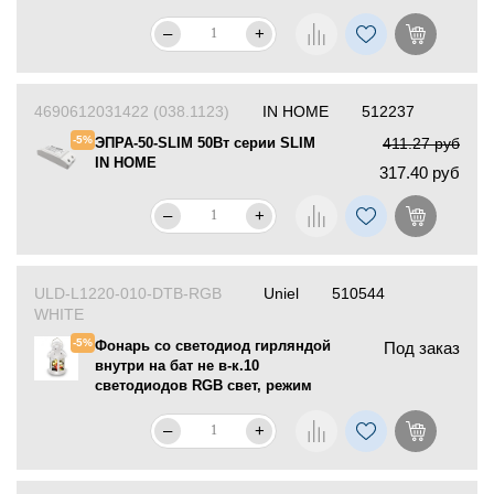
оптико-акустическим датчиком
IP65 140мм IN HOME
–
+
4690612031422 (038.1123)
IN HOME
512237
-5%
ЭПРА-50-SLIM 50Вт серии SLIM
411.27 руб
IN HOME
317.40 руб
–
+
ULD-L1220-010-DTB-RGB
Uniel
510544
WHITE
-5%
Фонарь со светодиод гирляндой
Под заказ
внутри на бат не в-к.10
светодиодов RGB свет, режим
мигания белый корпус TM Uniel
–
+