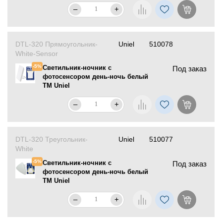
–
+
DTL-320 Прямоугольник-
Uniel
510078
White-Sensor
-5%
Светильник-ночник c
Под заказ
фотосенсором день-ночь белый
ТМ Uniel
–
+
DTL-320 Треугольник-
Uniel
510077
White
-5%
Светильник-ночник c
Под заказ
фотосенсором день-ночь белый
ТМ Uniel
–
+