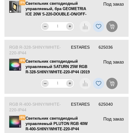
-5%
Светильник светодиодный
Под заказ
управляемый, бра GEOMETRIA
ICE 20W S-220-DOUBLE-ON/OFF-
WHITE/CLEAR-220-IP40
–
+
RGB R-328-SHINY/WHITE-
ESTARES
625036
220-IP44
-5%
Светильник светодиодный
Под заказ
управляемый SATURN 25W RGB
R-328-SHINY/WHITE-220-IP44 /2019
–
+
RGB R-400-SHINY/WHITE-
ESTARES
625040
220-IP44
-5%
Светильник светодиодный
Под заказ
управляемый PLUTON RGB 40W
R-400-SHINY/WHITE-220-IP44