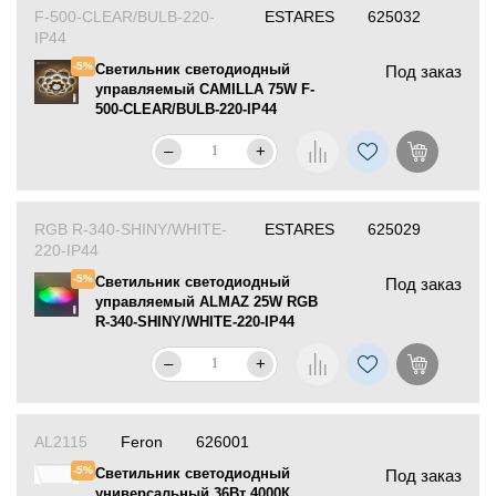
F-500-CLEAR/BULB-220-
ESTARES
625032
IP44
-5%
Светильник светодиодный
Под заказ
управляемый CAMILLA 75W F-
500-CLEAR/BULB-220-IP44
–
+
RGB R-340-SHINY/WHITE-
ESTARES
625029
220-IP44
-5%
Светильник светодиодный
Под заказ
управляемый ALMAZ 25W RGB
R-340-SHINY/WHITE-220-IP44
–
+
AL2115
Feron
626001
-5%
Светильник светодиодный
Под заказ
универсальный 36Вт 4000К