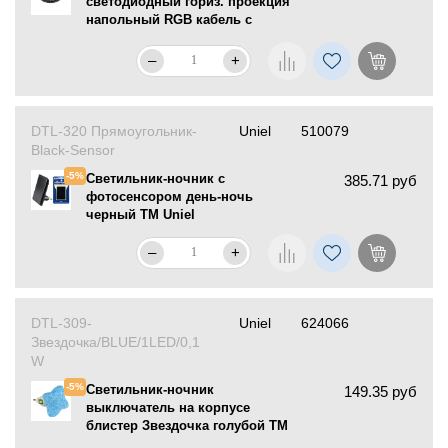
светодиодный гориз. проекция
напольный RGB кабель с
вилкой 220В TM Volpe
–
+
DTL-320 Прямоугольник-
Uniel
510079
Black-Sensor
-5%
Светильник-ночник с
385.71 руб
фотосенсором день-ночь
черный ТМ Uniel
–
+
DTL-309-
Uniel
624066
Звездочка/BLUE/1LED/0,1
W
-5%
Светильник-ночник
149.35 руб
выключатель на корпусе
блистер Звездочка голубой TM
Uniel