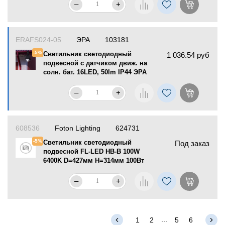
Uniel
–
+
ERAFS024-05
ЭРА
103181
-5%
Светильник светодиодный
1 036.54 руб
подвесной с датчиком движ. на
солн. бат. 16LED, 50lm IP44 ЭРА
Б0044245
–
+
608536
Foton Lighting
624731
-5%
Светильник светодиодный
Под заказ
подвесной FL-LED HB-B 100W
6400K D=427мм H=314мм 100Вт
9000Лм
–
+
...
1
2
5
6