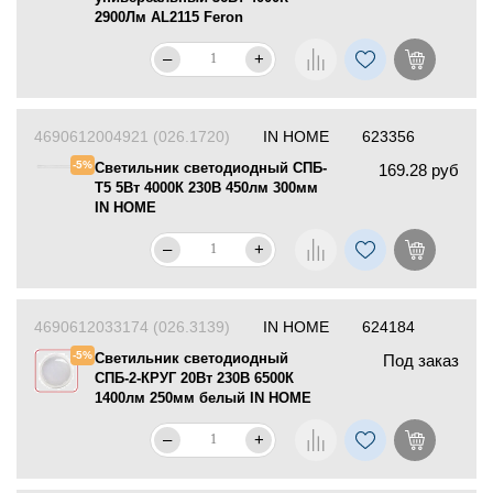
2900Лм AL2115 Feron
–
+
4690612004921 (026.1720)
IN HOME
623356
-5%
Светильник светодиодный СПБ-
169.28 руб
Т5 5Вт 4000К 230В 450лм 300мм
IN HOME
–
+
4690612033174 (026.3139)
IN HOME
624184
-5%
Светильник светодиодный
Под заказ
СПБ-2-КРУГ 20Вт 230В 6500К
1400лм 250мм белый IN HOME
–
+