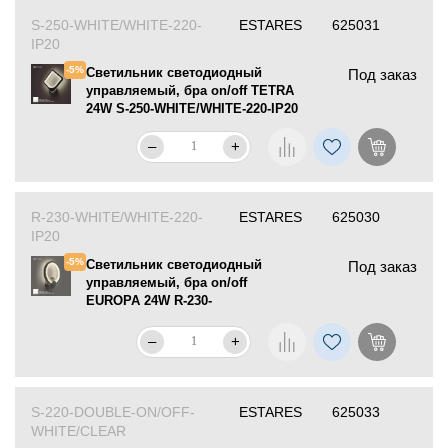
S-250-WHITE/WHITE-220-
ESTARES
625031
IP20
-5%
Светильник светодиодный
Под заказ
управляемый, бра on/off TETRA
24W S-250-WHITE/WHITE-220-IP20
–
+
R-230-WHITE/WHITE-220-
ESTARES
625030
IP20
-5%
Светильник светодиодный
Под заказ
управляемый, бра on/off
EUROPA 24W R-230-
WHITE/WHITE-220-IP20
–
+
S-220-DOUBLE-ON/OFF-
ESTARES
625033
WHITE/CLEAR