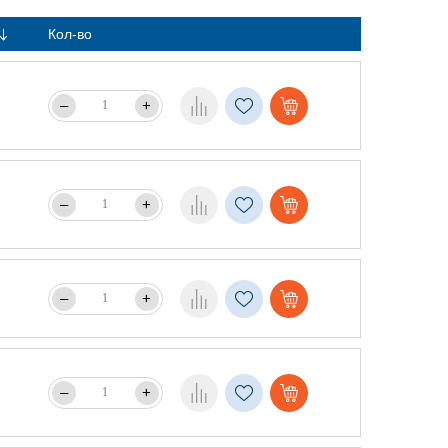
Кол-во
–
+
–
+
–
+
–
+