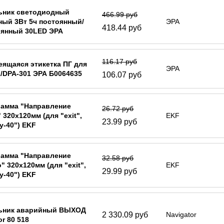
ьник светодиодный
466.99 руб
ый 3Вт 5ч постоянный/
ЭРА
418.44 руб
оянный 30LED ЭРА
98
116.17 руб
ящаяся этикетка ПГ для
ЭРА
/DPA-301 ЭРА Б0064635
106.07 руб
рамма "Направление
26.72 руб
 320х120мм (для "exit",
EKF
23.99 руб
y-40") EKF
рамма "Направление
32.58 руб
" 320х120мм (для "exit",
EKF
29.99 руб
y-40") EKF
ьник аварийный ВЫХОД
2 330.09 руб
Navigator
or 80 518