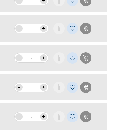
–
+
–
+
–
+
–
+
–
+