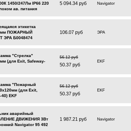
5 094.34 руб
00К 1450/247Лм IP66 220
Navigator
блоком ав. питания
or 95 878
еящаяся этикетка
106.07 руб
0мм ПОЖАРНЫЙ
ЭРА
Т ЭРА Б0048474
амма "Стрелка"
56.12 руб
мм (для Exit, Safeway-
EKF
50.37 руб
рамма "Пожарный
56.12 руб
0x120мм (для Exit,
EKF
50.37 руб
-40) EKF
ьник аварийный
1 987.21 руб
ЛЕНИЕ ДВИЖЕНИЯ 3Вт
Navigator
онний Navigator 95 492