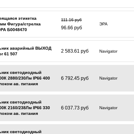
еящаяся этикетка
111.16 руб
мм Фигура/стрелка
ЭРА
96.66 руб
ЭРА Б0048470
ьник аварийный ВЫХОД
2 583.61 руб
Navigator
or 61 507
ьник светодиодный
6 792.45 руб
00К 2880/230Лм IP66 400
Navigator
блоком ав. питания
or 95 880
ьник светодиодный
6 037.73 руб
00К 2160/238Лм IP66 330
Navigator
блоком ав. питания
or 95 879
ьник светодиодный