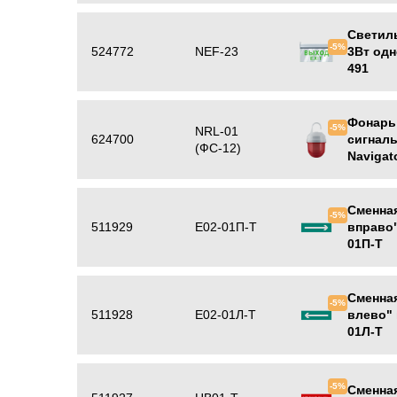
Светил
-5%
524772
NEF-23
3Вт одн
491
Фонарь
-5%
NRL-01
624700
сигналь
(ФС-12)
Navigat
Сменная
-5%
511929
Е02-01П-Т
вправо"
01П-Т
Сменная
-5%
511928
Е02-01Л-Т
влево" 
01Л-Т
-5%
Сменная