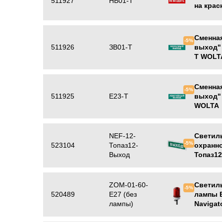
511927
НВ01-Т
на кра
Сменна
-5%
511926
ЗВ01-Т
выход" 
Т WOLT
Сменна
-5%
511925
Е23-Т
выход" 
WOLTA
NEF-12-
Светил
-5%
523104
Топаз12-
охранн
Выход
Топаз12
ZOM-01-60-
Светил
-5%
520489
E27 (без
лампы Е
лампы)
Navigat