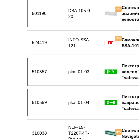
Светил
-5%
DBA-105-0-
501190
аварийн
20
непост
Б00443
-5%
INFO-SSA-
Самокле
524419
121
SSA-101
Пиктог
510557
pkal-01-03
налево"
"safewa
Пиктог
510559
pkal-01-04
направо
"safewa
NEF-15-
Светил
-5%
310038
Т220РИП-
Navigat