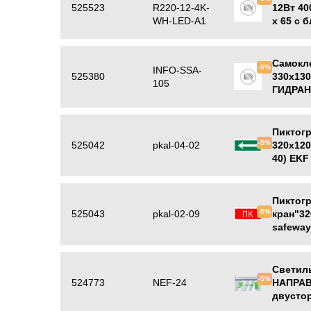
525523
R220-12-4K-
12Вт 40
WH-LED-A1
х 65 с 
Navigat
Самокл
-5%
INFO-SSA-
525380
330х13
105
ГИДРАН
Пиктогр
-5%
525042
pkal-04-02
320x120
40) EKF
Пиктог
-5%
525043
pkal-02-09
кран"32
safeway
Светил
-5%
524773
NEF-24
НАПРАВ
двустор