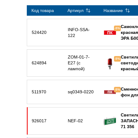
Код товара
Артикул
Название
Самокле
-5%
INFO-SSA-
524420
красная
122
ЭРА Б0
ZOM-01-7-
Светил
-5%
624894
E27 (с
светоди
лампой)
красный
Сменное
-5%
511970
sq0349-0220
фон для
Светил
926017
NEF-02
ЗАПАСН
71 356