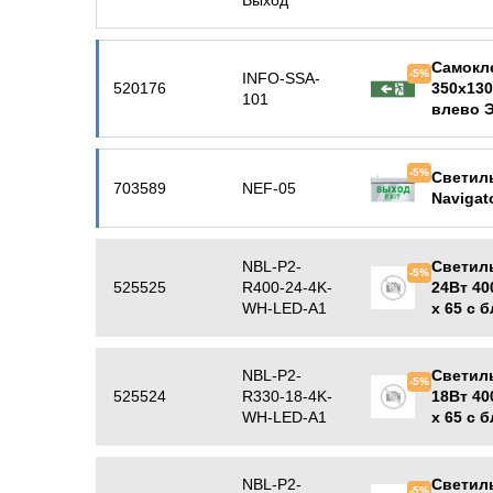
Выход
Самокл
-5%
INFO-SSA-
520176
350х130
101
влево 
-5%
Светил
703589
NEF-05
Navigat
NBL-P2-
Светил
-5%
525525
R400-24-4K-
24Вт 40
WH-LED-A1
х 65 с 
Navigat
NBL-P2-
Светил
-5%
525524
R330-18-4K-
18Вт 40
WH-LED-A1
х 65 с 
Navigat
NBL-P2-
Светил
-5%