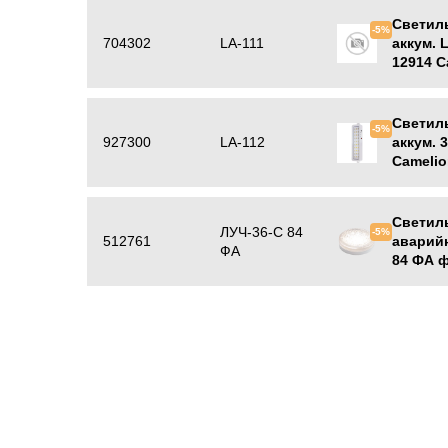
Светил
-5%
704302
LA-111
аккум. 
12914 C
Светил
-5%
927300
LA-112
аккум. 3
Camelio
Светил
ЛУЧ-36-С 84
-5%
512761
аварийн
ФА
84 ФА ф