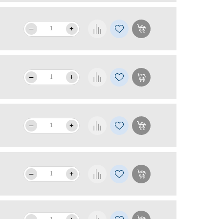
–
+
–
+
–
+
–
+