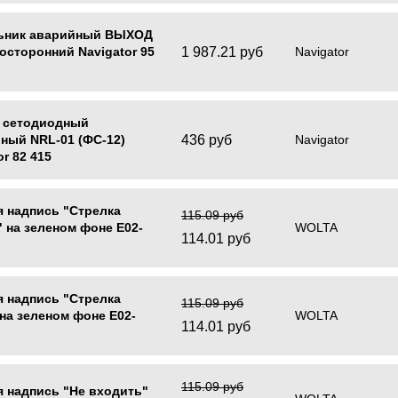
ьник аварийный ВЫХОД
1 987.21 руб
осторонний Navigator 95
Navigator
 сетодиодный
436 руб
ный NRL-01 (ФС-12)
Navigator
or 82 415
 надпись "Стрелка
115.09 руб
 на зеленом фоне Е02-
WOLTA
114.01 руб
 надпись "Стрелка
115.09 руб
на зеленом фоне Е02-
WOLTA
114.01 руб
115.09 руб
 надпись "Не входить"