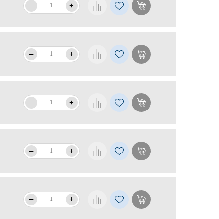
–
+
–
+
–
+
–
+
–
+