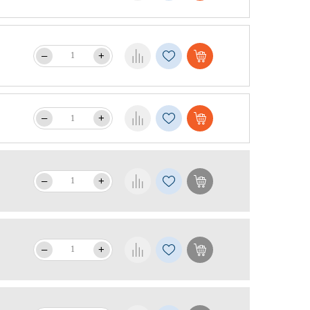
–
+
–
+
–
+
–
+