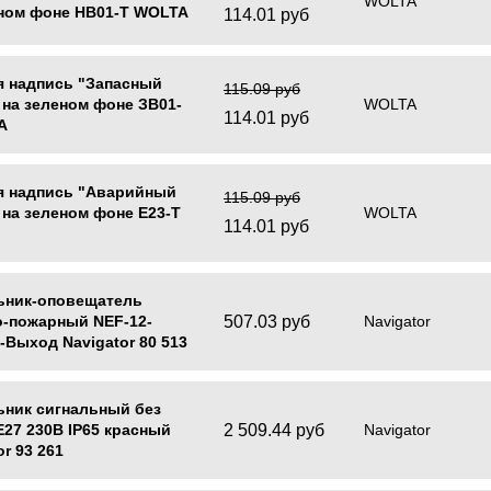
WOLTA
сном фоне НВ01-Т WOLTA
114.01 руб
я надпись "Запасный
115.09 руб
на зеленом фоне ЗВ01-
WOLTA
114.01 руб
A
я надпись "Аварийный
115.09 руб
на зеленом фоне Е23-Т
WOLTA
114.01 руб
ьник-оповещатель
507.03 руб
о-пожарный NEF-12-
Navigator
-Выход Navigator 80 513
ьник сигнальный без
2 509.44 руб
27 230В IP65 красный
Navigator
or 93 261