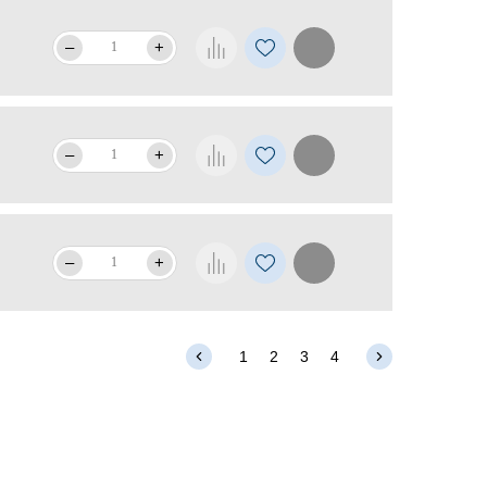
–
+
–
+
–
+
1
2
3
4