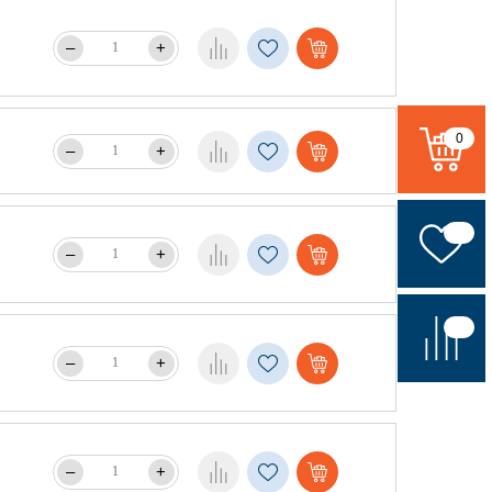
–
+
0
–
+
–
+
–
+
–
+