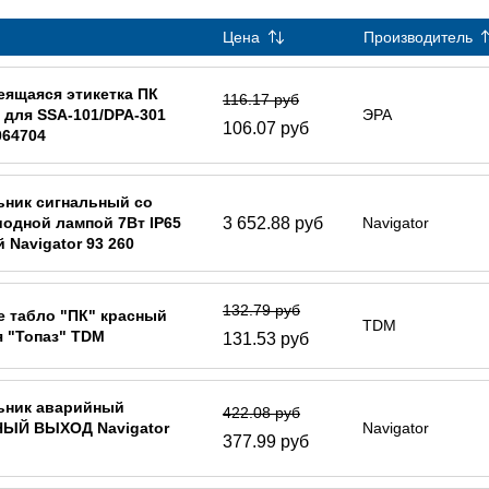
Цена
Производитель
ящаяся этикетка ПК
116.17 руб
 для SSA-101/DPA-301
ЭРА
106.07 руб
064704
ьник сигнальный со
3 652.88 руб
одной лампой 7Вт IP65
Navigator
 Navigator 93 260
132.79 руб
 табло "ПК" красный
TDM
 "Топаз" TDM
131.53 руб
ьник аварийный
422.08 руб
ЫЙ ВЫХОД Navigator
Navigator
377.99 руб