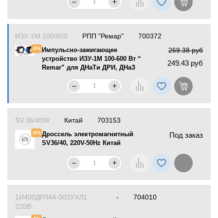
–
+
ИЗУ-1М 100/600
РПП "Ремар"
700372
-5%
Импульсно-зажигающее
269.38 руб
устройство ИЗУ-1М 100-600 Вт “
249.43 руб
Remar” для ДНаТи ДРИ, ДНаЗ
–
+
SV 36/40W
Китай
703153
-5%
Дроссель электромагнитный
Под заказ
SV36/40, 220V-50Hz Китай
–
+
1И400ДРЛ44-003УХЛ1
-
704010
220В