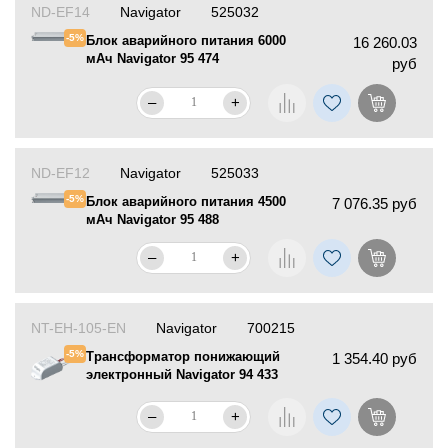
ND-EF14
Navigator
525032
-5%
Блок аварийного питания 6000
16 260.03
мАч Navigator 95 474
руб
–
+
ND-EF12
Navigator
525033
-5%
Блок аварийного питания 4500
7 076.35 руб
мАч Navigator 95 488
–
+
NT-EH-105-EN
Navigator
700215
-5%
Трансформатор понижающий
1 354.40 руб
электронный Navigator 94 433
–
+