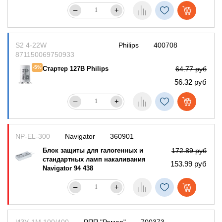
–
+
S2 4-22W
Philips
400708
871150069750933
-5%
Стартер 127В Philips
64.77 руб
56.32 руб
–
+
NP-EL-300
Navigator
360901
Блок защиты для галогенных и
172.89 руб
стандартных ламп накаливания
153.99 руб
Navigator 94 438
–
+
ИЗУ-1М 100/400
РПП "Ремар"
700373