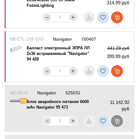
314.99 руб
FotonLighting
–
+
NB-ETL-236-EA3
Navigator
700407
Балласт электронный ЭПРА ЛЛ
441.28 руб
2х36 встраиваемый "Navigator"
399.99 руб
94 428
–
+
ND-EF13
Navigator
525031
-5%
Блок аварийного питания 6600
11 142.92
мАч Navigator 95 473
руб
–
+