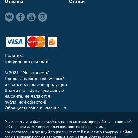
Отзывы
Статьи
Политика
конфиденциальности
© 2021 “Электросеть”
Продажа электротехнической
и светотехнической продукции
Внимание - Цены, указанные
на сайте, не являются
публичной офертой!
Обращаем ваше внимание на
то, что данный интернет-сайт
носит исключительно
Мы используем файлы cookie с целью оптимизации работы нашего веб-
информационный характер и
сайта, в том числе персонализации контента и рекламы,
ни при каких условиях не
предоставления функций социальных сетей и анализа трафика. Файлы
является публичной офертой,
cookie включают cookie таргетинга в социальных сетях и cookie