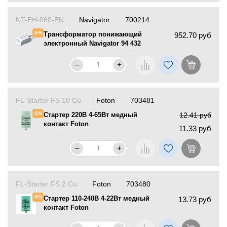
NT-EH-060-EN
Navigator
700214
-5%
Трансформатор понижающий
952.70 руб
электронный Navigator 94 432
–
+
FL-Starter FS 10 Cu
Foton
703481
-5%
Стартер 220В 4-65Вт медный
12.41 руб
контакт Foton
11.33 руб
–
+
FL-Starter FS 2 Cu
Foton
703480
-5%
Стартер 110-240В 4-22Вт медный
13.73 руб
контакт Foton