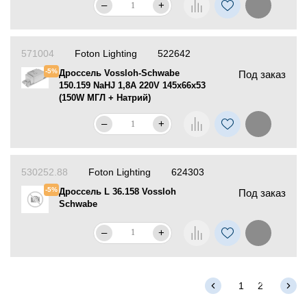
–
+
571004
Foton Lighting
522642
-5%
Дроссель Vossloh-Schwabe
Под заказ
150.159 NaHJ 1,8A 220V 145x66x53
(150W МГЛ + Натрий)
–
+
530252.88
Foton Lighting
624303
-5%
Дроссель L 36.158 Vossloh
Под заказ
Schwabe
–
+
1
2