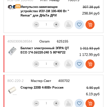
-5%
Импульсно-зажигающее
307.38 руб
устройство ИЗУ-1М 100-400 Вт “
298.84 руб
Remar” для ДНаТи ДРИ
–
+
4050300638584
Osram
625155
Балласт электронный ЭПРА QT
1 311.93 руб
ECO 1*4-16/220-240 S 80*40*22
1 172.99 руб
–
+
80С-220-2
Мастер-Свет
400702
Стартер 220В 4-80Вт Россия
6.90 руб
6.19 руб
–
+