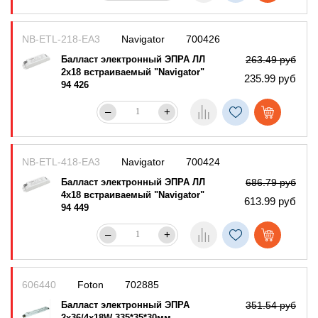
NB-ETL-218-EA3
Navigator
700426
Балласт электронный ЭПРА ЛЛ
263.49 руб
2х18 встраиваемый "Navigator"
235.99 руб
94 426
–
+
NB-ETL-418-EA3
Navigator
700424
Балласт электронный ЭПРА ЛЛ
686.79 руб
4х18 встраиваемый "Navigator"
613.99 руб
94 449
–
+
606440
Foton
702885
Балласт электронный ЭПРА
351.54 руб
2х36/4х18W 335*35*30мм