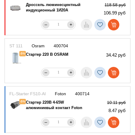
Дроссель люминесцентный
118.58 руб
индукционный 1И20А
106.99 руб
–
+
ST 111
Osram
400704
-5%
Стартер 220 В OSRAM
34.42 руб
–
+
FL-Starter FS10-AI
Foton
400714
-5%
Стартер 220B 4-65W
10.11 руб
алюминиевый контакт Foton
8.47 руб
–
+