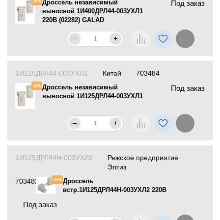
-5%
Дроссель независимый
Под заказ
выносной 1И400ДРЛ44-003УХЛ1
220В (02282) GALAD
–
+
1И125ДРЛ44-003УХЛ1
Китай
703484
-5%
Дроссель независимый
Под заказ
выносной 1И125ДРЛ44-003УХЛ1
–
+
1И125ДРЛ44Н-003УХЛ2
Режское предприятие
Элтиз
-5%
703482
Дроссель
встр.1И125ДРЛ44Н-003УХЛ2 220В
Под заказ