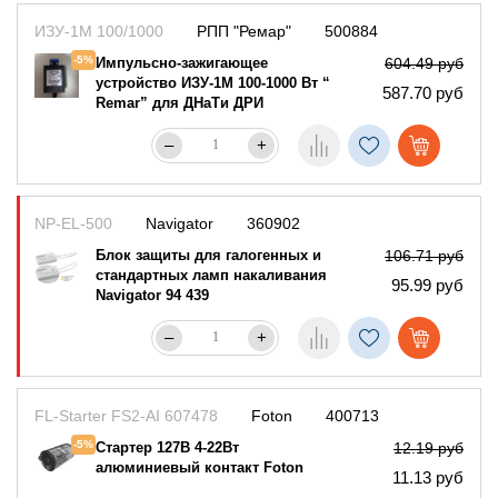
ИЗУ-1М 100/1000
РПП "Ремар"
500884
-5%
Импульсно-зажигающее
604.49 руб
устройство ИЗУ-1М 100-1000 Вт “
587.70 руб
Remar” для ДНаТи ДРИ
–
+
NP-EL-500
Navigator
360902
Блок защиты для галогенных и
106.71 руб
стандартных ламп накаливания
95.99 руб
Navigator 94 439
–
+
FL-Starter FS2-AI 607478
Foton
400713
-5%
Стартер 127В 4-22Вт
12.19 руб
алюминиевый контакт Foton
11.13 руб