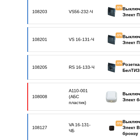
-5%
Выключ
108203
VS56-232-Ч
Элект 
-5%
Выключ
108201
VS 16-131-Ч
Элект 
-5%
Розетка
108205
RS 16-133-Ч
БелТИЗ
А110-001
Выключа
108008
(АБС
Элект 
пластик)
Выключ
-5%
VA 16-131-
108127
Элект В
ЧБ
бронзу