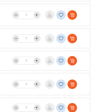
–
+
–
+
–
+
–
+
–
+