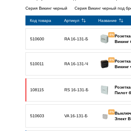
Серия Викинг черный
Серия Викинг черный под бр
Код товара
Артикул
Название
-5%
Розетка
510600
RA 16-131-Б
Викинг
-5%
Розетка
510011
RA 16-131-Ч
Викинг
Розетка
108115
RS 16-131-Б
Пилот 
-5%
Выключ
510603
VA 16-131-Б
Элект В