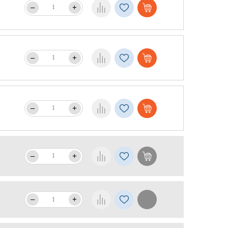
–
+
–
+
–
+
–
+
–
+