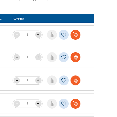
Кол-во
–
+
–
+
–
+
–
+