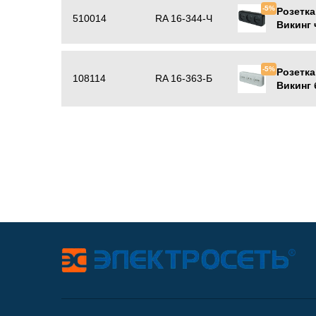
-5%
Розетка
510014
RA 16-344-Ч
Викинг
-5%
Розетка
108114
RA 16-363-Б
Викинг