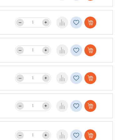
–
+
–
+
–
+
–
+
–
+