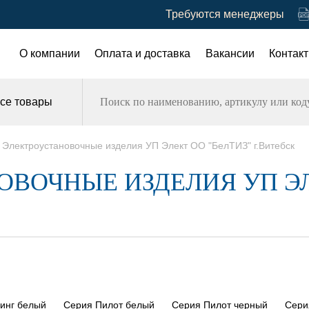
Требуются менеджеры
О компании
Оплата и доставка
Вакансии
Контак
се товары
Электроустановочные изделия УП Элект ОО "БелТИЗ" г.Витебск
ВОЧНЫЕ ИЗДЕЛИЯ УП ЭЛ
инг белый
Серия Пилот белый
Серия Пилот черный
Сери