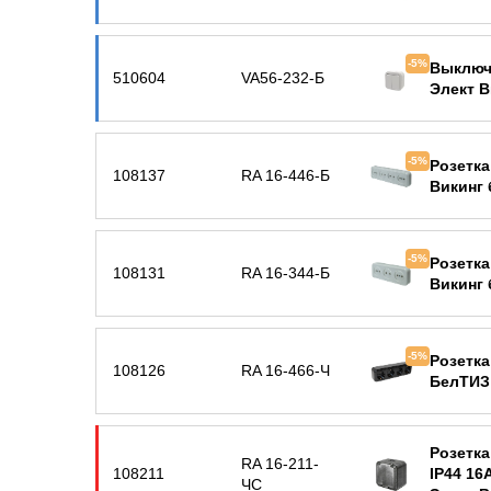
-5%
Выключ
510604
VA56-232-Б
Элект В
-5%
Розетка
108137
RA 16-446-Б
Викинг
-5%
Розетка
108131
RA 16-344-Б
Викинг
-5%
Розетка
108126
RA 16-466-Ч
БелТИЗ
Розетка
RA 16-211-
108211
IP44 16
ЧС