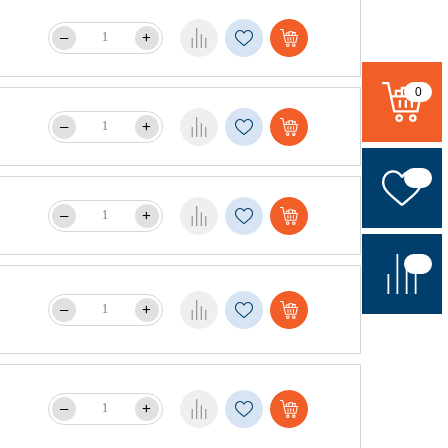
–
+
0
–
+
–
+
–
+
–
+