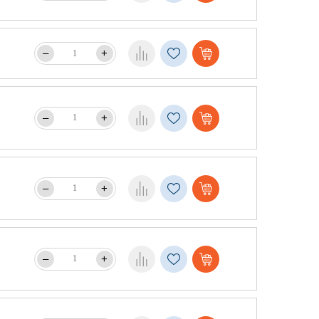
–
+
–
+
–
+
–
+