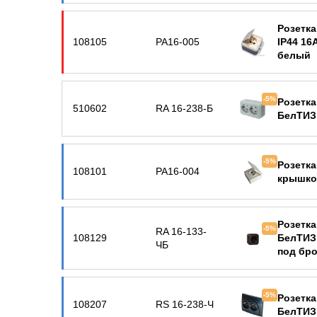
Розетка
108105
РА16-005
IP44 16
белый
-5%
Розетка
510602
RA 16-238-Б
БелТИЗ
-5%
Розетка
108101
РА16-004
крышко
Розетка
-5%
RA 16-133-
108129
БелТИЗ
ЧБ
под бро
-5%
Розетка
108207
RS 16-238-Ч
БелТИЗ