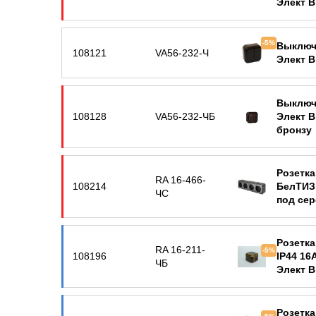
Элект В
серебр
-5%
Выключ
108121
VA56-232-Ч
Элект В
Выключ
108128
VA56-232-ЧБ
Элект В
бронзу
Розетка
RA 16-466-
108214
БелТИЗ
ЧС
под се
Розетка
RA 16-211-
-5%
108196
IP44 16
ЧБ
Элект В
бронзу
Розетка