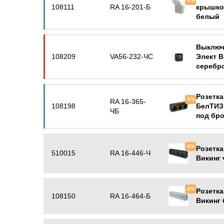
-5%
108111
RA 16-201-Б
крышко
белый
Выключ
108209
VA56-232-ЧС
Элект В
серебр
Розетка
-5%
RA 16-365-
108198
БелТИЗ
ЧБ
под бро
-5%
Розетка
510015
RA 16-446-Ч
Викинг
-5%
Розетка
108150
RA 16-464-Б
Викинг