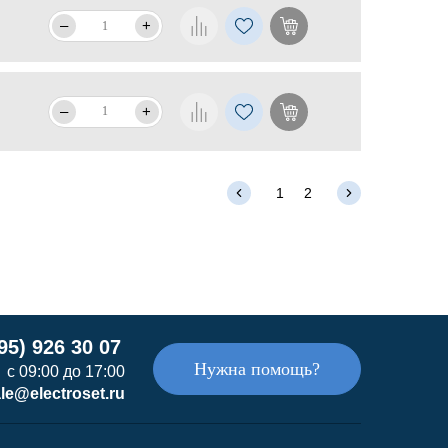
–
+
–
+
1
2
95) 926 30 07
Нужна помощь?
с 09:00 до 17:00
le@electroset.ru