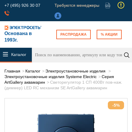
+7 (495) 926 30 07
Требуются менеджеры
Основана в
РАСПРОДАЖА
% АКЦИИ
1993г.
Каталог
продукции
Главная
Каталог
Электроустановочные изделия
Электроустановочные изделия Systeme Electric
Серия
ArtGallery аквамарин
Светорегулятор 1 СП 400Вт пов-наж.
(диммер) LED RC механизм SE ArtGallery аквамарин
-5%