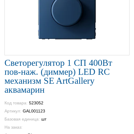
Светорегулятор 1 СП 400Вт
пов-наж. (диммер) LED RC
механизм SE ArtGallery
аквамарин
Код товара:
523052
Артикул:
GAL001123
Базовая единица:
шт
На заказ: