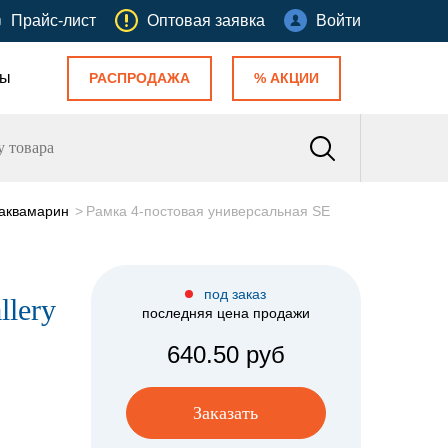
Прайс-лист
Оптовая заявка
Войти
ты
РАСПРОДАЖА
% АКЦИИ
 аквамарин
Рамка 4-постовая универсальная SE
под заказ
llery
последняя цена продажи
640.50 руб
Заказать