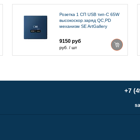
Розетка 1 СП USB тип-С 65W
высокоскор.заряд QC,PD
механизм SE ArtGallery
аквамарин
9150 руб
руб. / шт
+7 (4
sa