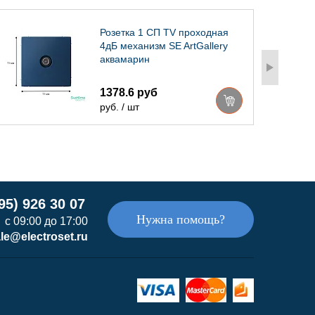
Розетка 1 СП TV проходная
4дБ механизм SE ArtGallery
аквамарин
1378.6 руб
руб. / шт
95) 926 30 07
Нужна помощь?
с 09:00 до 17:00
le@electroset.ru