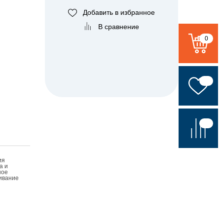
Добавить в избранное
В сравнение
0
ия
а и
ное
ивание