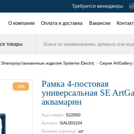
Требуются менеджеры
О компании
Оплата и доставка
Вакансии
Контак
се товары
Электроустановочные изделия Systeme Electric
Серия ArtGallery
Рамка 4-постовая
-5%
универсальная SE ArtGa
аквамарин
Код товара:
522850
Артикул:
GAL001104
Базовая единица:
шт