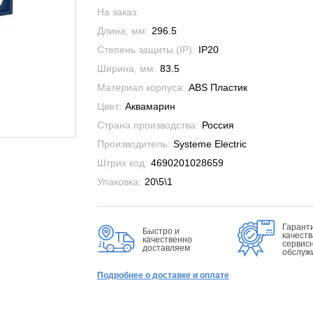
На заказ:
Длина, мм:
296.5
Степень защиты (IP):
IP20
Ширина, мм:
83.5
Материал корпуса:
ABS Пластик
Цвет:
Аквамарин
Страна производства:
Россия
Производитель:
Systeme Electric
Штрих код:
4690201028659
Упаковка:
20\5\1
Гарант
Быстро и
качеств
качественно
сервис
доставляем
обслуж
Подробнее о доставке и оплате