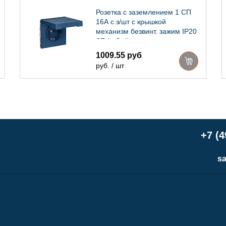
Розетка с заземлением 1 СП
16А с з/шт с крышкой
механизм безвинт. зажим IP20
SE ArtGallery аквамарин
1009.55 руб
руб. / шт
+7 (4
sa