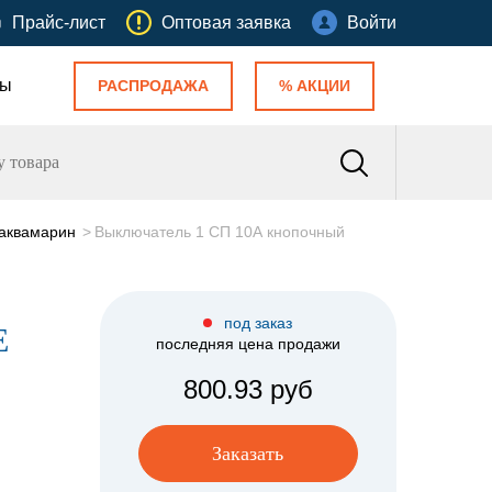
Прайс-лист
Оптовая заявка
Войти
ты
РАСПРОДАЖА
% АКЦИИ
 аквамарин
Выключатель 1 СП 10А кнопочный
под заказ
E
последняя цена продажи
800.93 руб
Заказать