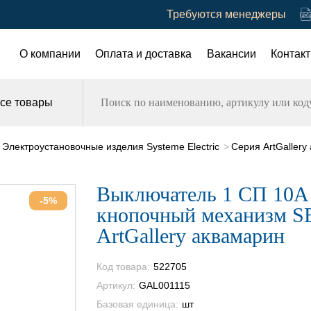
Требуются менеджеры
О компании
Оплата и доставка
Вакансии
Контак
се товары
Электроустановочные изделия Systeme Electric
Серия ArtGallery
Выключатель 1 СП 10А
-5%
кнопочный механизм S
ArtGallery аквамарин
Код товара:
522705
Артикул:
GAL001115
Базовая единица:
шт