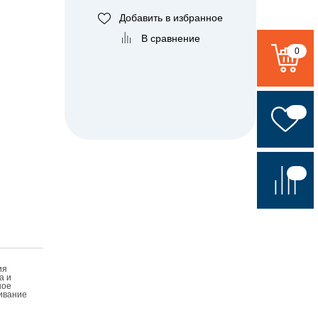
Добавить в избранное
В сравнение
0
ия
а и
ное
ивание