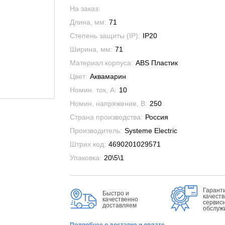
На заказ:
Длина, мм:
71
Степень защиты (IP):
IP20
Ширина, мм:
71
Материал корпуса:
ABS Пластик
Цвет:
Аквамарин
Номин. ток, А:
10
Номин. напряжение, В:
250
Страна производства:
Россия
Производитель:
Systeme Electric
Штрих код:
4690201029571
Упаковка:
20\5\1
Гарант
Быстро и
качеств
качественно
сервис
доставляем
обслуж