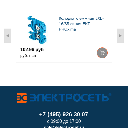
Колодка клеммная JXB-
16/35 синяя EKF
PROxima
102.96 руб
1
руб. / шт
р
+7 (495) 926 30 07
с 09:00 до 17:00
sale@electroset.ru