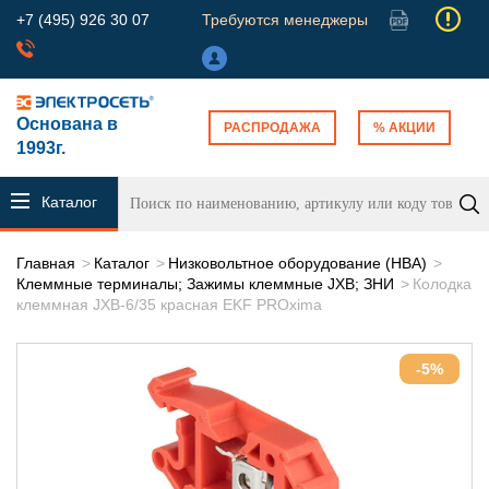
+7 (495) 926 30 07
Требуются менеджеры
Основана в
РАСПРОДАЖА
% АКЦИИ
1993г.
Каталог
продукции
Главная
Каталог
Низковольтное оборудование (НВА)
Клеммные терминалы; Зажимы клеммные JXB; ЗНИ
Колодка
клеммная JXB-6/35 красная EKF PROxima
-5%