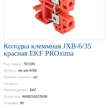
Колодка клеммная JXB-6/35
красная EKF PROxima
Код товара:
707185
Артикул:
plc-jxb-6/35r
Базовая единица:
шт
На заказ:
Производитель:
EKF
Штрих код:
4690216022598
Упаковка:
50