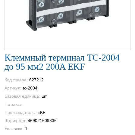
Клеммный терминал TC-2004
до 95 мм2 200A EKF
Код товара:
627212
Артикул:
tc-2004
Базовая единица:
шт
На заказ:
Производитель:
EKF
Штрих код:
469021609836
Упаковка:
1