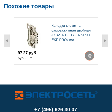
Похожие товары
Колодка клеммная
самозажимная двойная
JXB-ST-1.5 17.5А серая
EKF PROxima
97.27 руб
4
руб. / шт
р
+7 (495) 926 30 07