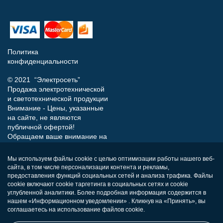
Политика
конфиденциальности
© 2021 “Электросеть”
Продажа электротехнической
и светотехнической продукции
Внимание - Цены, указанные
на сайте, не являются
публичной офертой!
Обращаем ваше внимание на
то, что данный интернет-сайт
носит исключительно
Мы используем файлы cookie с целью оптимизации работы нашего веб-
информационный характер и
сайта, в том числе персонализации контента и рекламы,
ни при каких условиях не
предоставления функций социальных сетей и анализа трафика. Файлы
является публичной офертой,
cookie включают cookie таргетинга в социальных сетях и cookie
определяемой положениями
углубленной аналитики. Более подробная информация содержится в
нашем «Информационном уведомлении» . Кликнув на «Принять», вы
Статьи 437 (п.2) Гражданского
соглашаетесь на использование файлов cookie.
кодекса РФ.