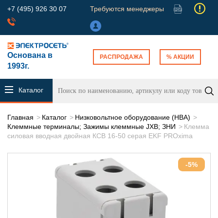
+7 (495) 926 30 07
Требуются менеджеры
Основана в
РАСПРОДАЖА
% АКЦИИ
1993г.
Каталог
продукции
Главная
Каталог
Низковольтное оборудование (НВА)
Клеммные терминалы; Зажимы клеммные JXB; ЗНИ
Клемма
силовая вводная двойная КСВ 16-50 серая EKF PROxima
-5%