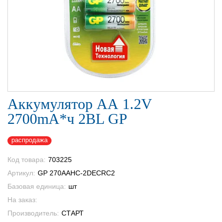
Аккумулятор АА 1.2V
2700mA*ч 2BL GP
распродажа
Код товара:
703225
Артикул:
GP 270AAHC-2DECRC2
Базовая единица:
шт
На заказ:
Производитель:
СТАРТ