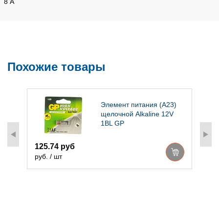
8 А
Похожие товары
Элемент питания (A23)
щелочной Alkaline 12V
1BL GP
125.74 руб
6
руб. / шт
р