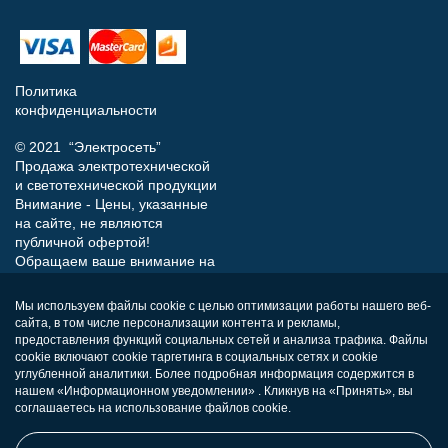
Политика
конфиденциальности
© 2021 “Электросеть”
Продажа электротехнической
и светотехнической продукции
Внимание - Цены, указанные
на сайте, не являются
публичной офертой!
Обращаем ваше внимание на
то, что данный интернет-сайт
носит исключительно
Мы используем файлы cookie с целью оптимизации работы нашего веб-
информационный характер и
сайта, в том числе персонализации контента и рекламы,
ни при каких условиях не
предоставления функций социальных сетей и анализа трафика. Файлы
является публичной офертой,
cookie включают cookie таргетинга в социальных сетях и cookie
определяемой положениями
углубленной аналитики. Более подробная информация содержится в
нашем «Информационном уведомлении» . Кликнув на «Принять», вы
Статьи 437 (п.2) Гражданского
соглашаетесь на использование файлов cookie.
кодекса РФ.