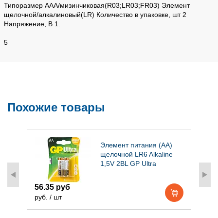
Типоразмер AAA/мизинчиковая(R03;LR03;FR03) Элемент
щелочной/алкалиновый(LR) Количество в упаковке, шт 2
Напряжение, В 1.
5
Похожие товары
Элемент питания (AA)
щелочной LR6 Alkaline
1,5V 2BL GP Ultra
5
56.35 руб
р
руб. / шт