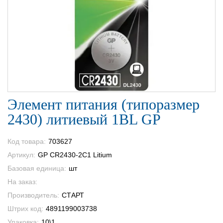
Элемент питания (типоразмер
2430) литиевый 1BL GP
Код товара:
703627
Артикул:
GP CR2430-2C1 Litium
Базовая единица:
шт
На заказ:
Производитель:
СТАРТ
Штрих код:
4891199003738
Упаковка:
10\1