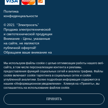
Политика
конфиденциальности
© 2021 “Электросеть”
Продажа электротехнической
и светотехнической продукции
Внимание - Цены, указанные
на сайте, не являются
публичной офертой!
Обращаем ваше внимание на
то, что данный интернет-сайт
носит исключительно
Мы используем файлы cookie с целью оптимизации работы нашего веб-
информационный характер и
сайта, в том числе персонализации контента и рекламы,
ни при каких условиях не
предоставления функций социальных сетей и анализа трафика. Файлы
является публичной офертой,
cookie включают cookie таргетинга в социальных сетях и cookie
определяемой положениями
углубленной аналитики. Более подробная информация содержится в
нашем «Информационном уведомлении» . Кликнув на «Принять», вы
Статьи 437 (п.2) Гражданского
соглашаетесь на использование файлов cookie.
кодекса РФ.
ПРИНЯТЬ