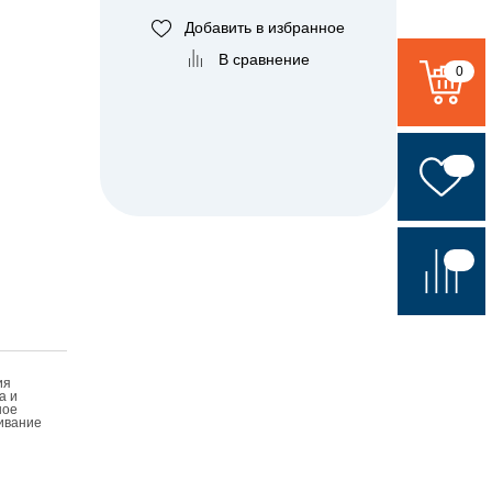
Добавить в избранное
В сравнение
0
ия
а и
ное
ивание