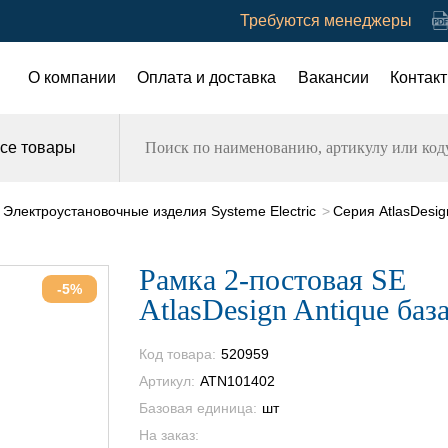
Требуются менеджеры
О компании
Оплата и доставка
Вакансии
Контак
се товары
Электроустановочные изделия Systeme Electric
Серия AtlasDesig
Рамка 2-постовая SE
-5%
AtlasDesign Antique баз
Код товара:
520959
Артикул:
ATN101402
Базовая единица:
шт
На заказ: