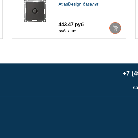
AtlasDesign базальт
443.47 руб
руб. / шт
+7 (4
sa