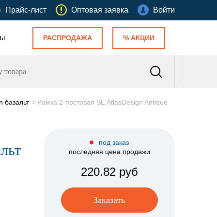
Прайс-лист
Оптовая заявка
Войти
ты
РАСПРОДАЖА
% АКЦИИ
n базальт
Рамка 2-постовая SE AtlasDesign Antique
под заказ
альт
последняя цена продажи
220.82 руб
Заказать