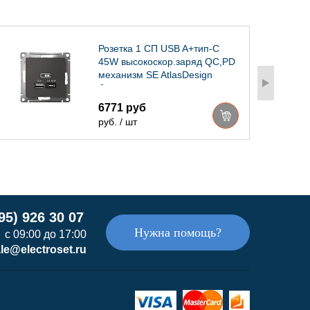
Розетка 1 СП USB A+тип-С
45W высокоскор.заряд QC,PD
механизм SE AtlasDesign
базальт
6771 руб
руб. / шт
95) 926 30 07
Нужна помощь?
с 09:00 до 17:00
le@electroset.ru