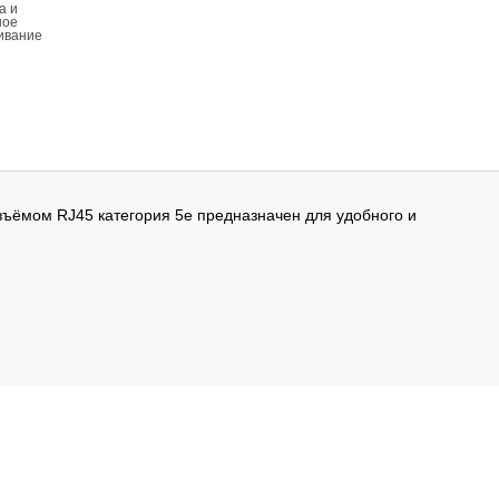
а и
ное
ивание
разъёмом RJ45 категория 5е предназначен для удобного и