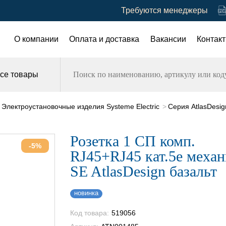
Требуются менеджеры
О компании
Оплата и доставка
Вакансии
Контак
се товары
Электроустановочные изделия Systeme Electric
Серия AtlasDesig
Розетка 1 СП комп.
-5%
RJ45+RJ45 кат.5е меха
SE AtlasDesign базальт
новинка
Код товара:
519056