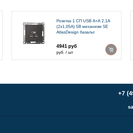
Розетка 1 СП USB А+А 2,1А
(2х1,05А) 5В механизм SE
AtlasDesign базальт
4941 руб
руб. / шт
+7 (4
sa