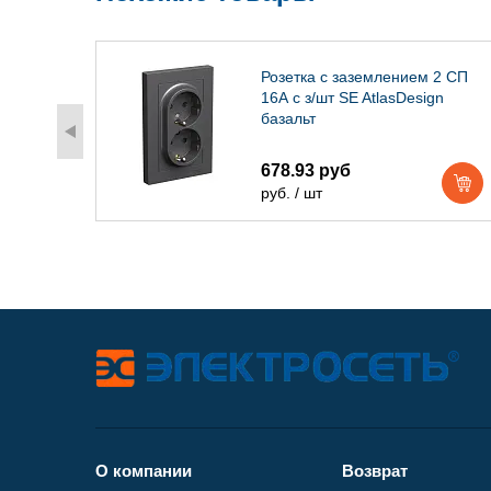
 2-
Розетка с заземлением 2 СП
ипа
16А с з/шт SE AtlasDesign
базальт
678.93 руб
руб. / шт
О компании
Возврат