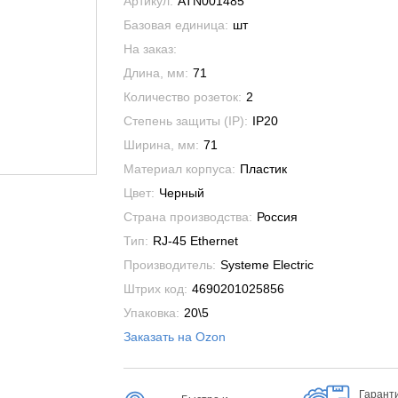
Артикул:
ATN001485
Базовая единица:
шт
На заказ:
Длина, мм:
71
Количество розеток:
2
Степень защиты (IP):
IP20
Ширина, мм:
71
Материал корпуса:
Пластик
Цвет:
Черный
Страна производства:
Россия
Тип:
RJ-45 Ethernet
Производитель:
Systeme Electric
Штрих код:
4690201025856
Упаковка:
20\5
Заказать на Ozon
Гарант