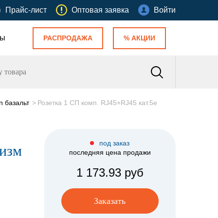
Прайс-лист
Оптовая заявка
Войти
ты
РАСПРОДАЖА
% АКЦИИ
n базальт
Розетка 1 СП комп. RJ45+RJ45 кат.5е
под заказ
низм
последняя цена продажи
1 173.93 руб
Заказать