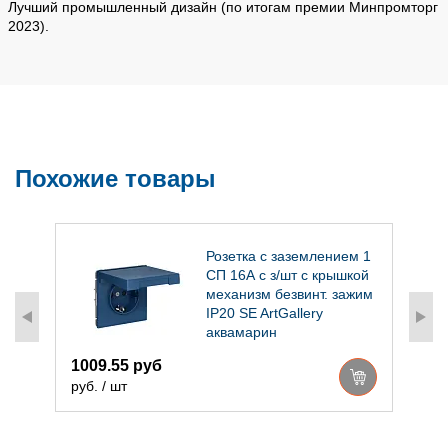
Лучший промышленный дизайн (по итогам премии Минпромторг
2023).
Похожие товары
Розетка с заземлением 1
СП 16А с з/шт с крышкой
механизм безвинт. зажим
IP20 SE ArtGallery
аквамарин
1009.55 руб
1
руб. / шт
р