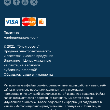
Политика
конфиденциальности
© 2021 “Электросеть”
Продажа электротехнической
и светотехнической продукции
Внимание - Цены, указанные
на сайте, не являются
публичной офертой!
Обращаем ваше внимание на
то, что данный интернет-сайт
носит исключительно
Мы используем файлы cookie с целью оптимизации работы нашего веб-
информационный характер и
сайта, в том числе персонализации контента и рекламы,
ни при каких условиях не
предоставления функций социальных сетей и анализа трафика. Файлы
является публичной офертой,
cookie включают cookie таргетинга в социальных сетях и cookie
определяемой положениями
углубленной аналитики. Более подробная информация содержится в
нашем «Информационном уведомлении» . Кликнув на «Принять», вы
Статьи 437 (п.2) Гражданского