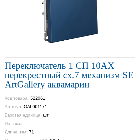
Переключатель 1 СП 10АХ
перекрестный сх.7 механизм SE
ArtGallery аквамарин
Код товара:
522961
Артикул:
GAL001171
Базовая единица:
шт
На заказ:
Длина, мм:
71