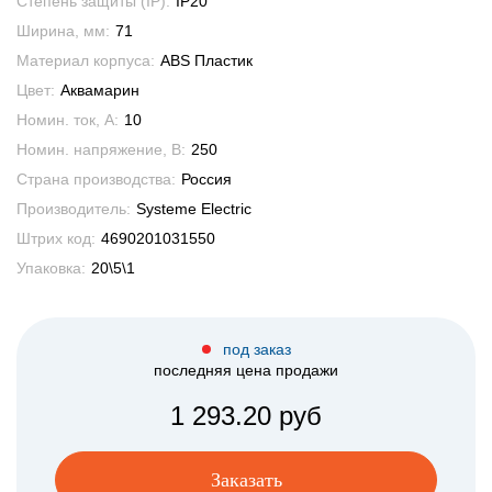
Степень защиты (IP):
IP20
Ширина, мм:
71
Материал корпуса:
ABS Пластик
Цвет:
Аквамарин
Номин. ток, А:
10
Номин. напряжение, В:
250
Страна производства:
Россия
Производитель:
Systeme Electric
Штрих код:
4690201031550
Упаковка:
20\5\1
под заказ
последняя цена продажи
1 293.20 руб
Заказать