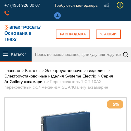
+7 (495) 926 30 07
Требуются менеджеры
Основана в
РАСПРОДАЖА
% АКЦИИ
1993г.
Каталог
продукции
Главная
Каталог
Электроустановочные изделия
Электроустановочные изделия Systeme Electric
Серия
ArtGallery аквамарин
Переключатель 1 СП 10АХ
перекрестный сх.7 механизм SE ArtGallery аквамарин
-5%