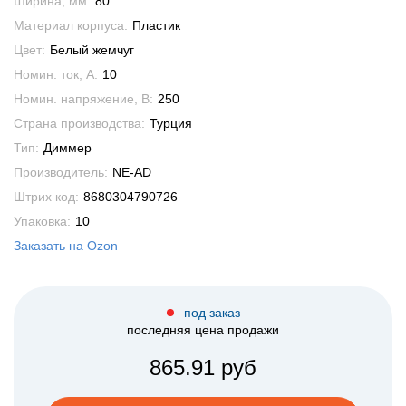
Ширина, мм:
80
Материал корпуса:
Пластик
Цвет:
Белый жемчуг
Номин. ток, А:
10
Номин. напряжение, В:
250
Страна производства:
Турция
Тип:
Диммер
Производитель:
NE-AD
Штрих код:
8680304790726
Упаковка:
10
Заказать на Ozon
под заказ
последняя цена продажи
865.91 руб