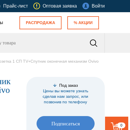
Прайс-лист
Оптовая заявка
Войти
ты
РАСПРОДАЖА
% АКЦИИ
озетка 1 СП TV+Спутник оконечная механизм Ovivo
ник
Под заказ
ivo
Цены вы можете узнать
сделав нам запрос, или
позвонив по телефону
Подписаться
0