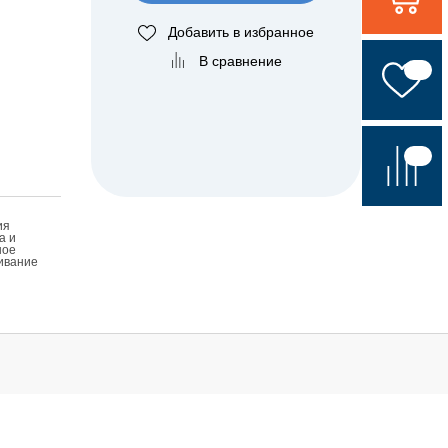
Добавить в избранное
В сравнение
ия
а и
ное
ивание