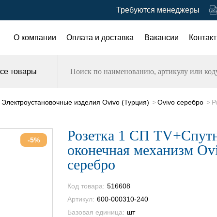
Требуются менеджеры
О компании
Оплата и доставка
Вакансии
Контак
се товары
Электроустановочные изделия Ovivo (Турция)
Ovivo серебро
Р
Розетка 1 СП TV+Спут
-5%
оконечная механизм Ov
серебро
Код товара:
516608
Артикул:
600-000310-240
Базовая единица:
шт