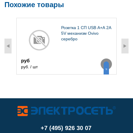
Похожие товары
Розетка 1 СП USB А+А 2А
м
5V механизм Ovivo
серебро
2
руб
р
руб. / шт
+7 (495) 926 30 07