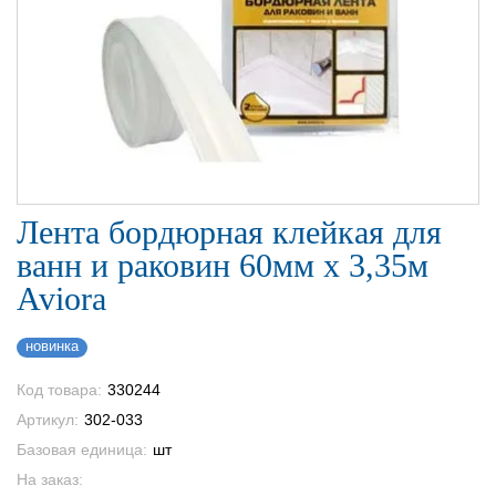
Лента бордюрная клейкая для
ванн и раковин 60мм х 3,35м
Aviora
новинка
Код товара:
330244
Артикул:
302-033
Базовая единица:
шт
На заказ: