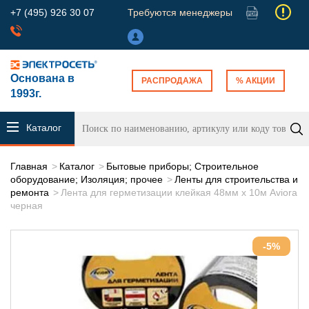
+7 (495) 926 30 07
Требуются менеджеры
Основана в
РАСПРОДАЖА
% АКЦИИ
1993г.
Каталог
продукции
Главная
Каталог
Бытовые приборы; Строительное
оборудование; Изоляция; прочее
Ленты для строительства и
ремонта
Лента для герметизации клейкая 48мм х 10м Aviora
черная
-5%