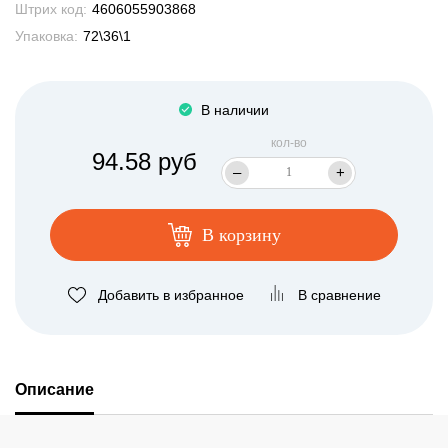
Штрих код:
4606055903868
Упаковка:
72\36\1
В наличии
кол-во
94.58 руб
–
+
В корзину
Добавить в избранное
В сравнение
Описание