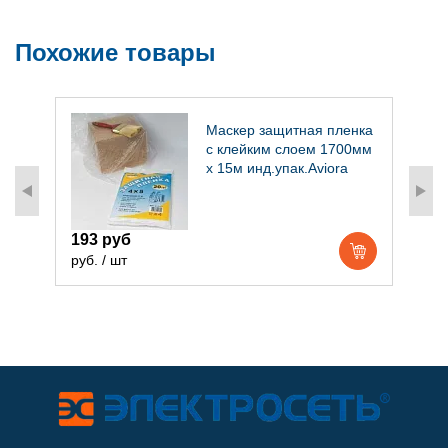
Похожие товары
Маскер защитная пленка
с клейким слоем 1700мм
х 15м инд.упак.Aviora
193 руб
руб. / шт
р