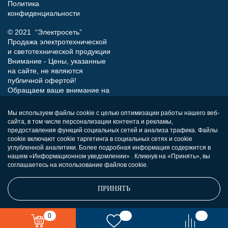
Политика
конфиденциальности
© 2021 “Электросеть”
Продажа электротехнической
и светотехнической продукции
Внимание - Цены, указанные
на сайте, не являются
публичной офертой!
Обращаем ваше внимание на
то, что данный интернет-сайт
носит исключительно
Мы используем файлы cookie с целью оптимизации работы нашего веб-
информационный характер и
сайта, в том числе персонализации контента и рекламы,
ни при каких условиях не
предоставления функций социальных сетей и анализа трафика. Файлы
является публичной офертой,
cookie включают cookie таргетинга в социальных сетях и cookie
определяемой положениями
углубленной аналитики. Более подробная информация содержится в
нашем «Информационном уведомлении» . Кликнув на «Принять», вы
Статьи 437 (п.2) Гражданского
соглашаетесь на использование файлов cookie.
кодекса РФ.
ПРИНЯТЬ
0