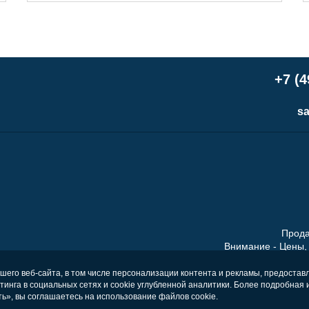
+7 (4
sa
Прода
Внимание - Цены, 
Обращаем ваше внимание н
информационный характер и ни
шего веб-сайта, в том числе персонализации контента и рекламы, предоста
етинга в социальных сетях и cookie углубленной аналитики. Более подробна
определяемой пол
», вы соглашаетесь на использование файлов cookie.