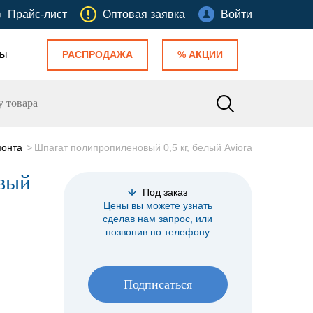
Прайс-лист
Оптовая заявка
Войти
ты
РАСПРОДАЖА
% АКЦИИ
монта
Шпагат полипропиленовый 0,5 кг, белый Aviora
вый
Под заказ
Цены вы можете узнать
сделав нам запрос, или
позвонив по телефону
Подписаться