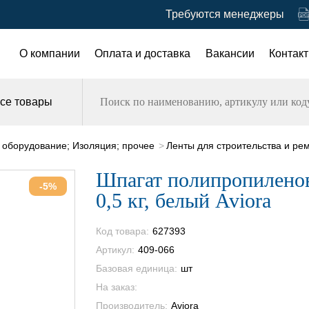
Требуются менеджеры
О компании
Оплата и доставка
Вакансии
Контак
се товары
 оборудование; Изоляция; прочее
Ленты для строительства и ре
Шпагат полипропилено
-5%
0,5 кг, белый Aviora
Код товара:
627393
Артикул:
409-066
Базовая единица:
шт
На заказ:
Производитель:
Aviora