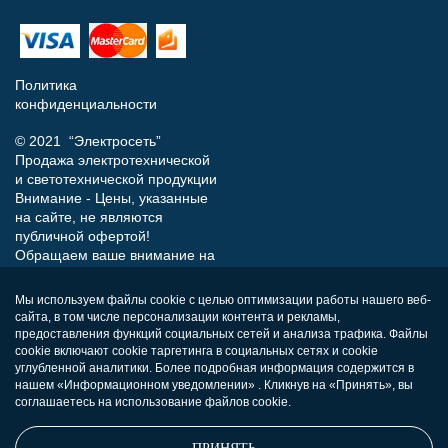
Политика
конфиденциальности
© 2021 “Электросеть”
Продажа электротехнической
и светотехнической продукции
Внимание - Цены, указанные
на сайте, не являются
публичной офертой!
Обращаем ваше внимание на
то, что данный интернет-сайт
носит исключительно
Мы используем файлы cookie с целью оптимизации работы нашего веб-
информационный характер и
сайта, в том числе персонализации контента и рекламы,
ни при каких условиях не
предоставления функций социальных сетей и анализа трафика. Файлы
является публичной офертой,
cookie включают cookie таргетинга в социальных сетях и cookie
определяемой положениями
углубленной аналитики. Более подробная информация содержится в
нашем «Информационном уведомлении» . Кликнув на «Принять», вы
Статьи 437 (п.2) Гражданского
соглашаетесь на использование файлов cookie.
кодекса РФ.