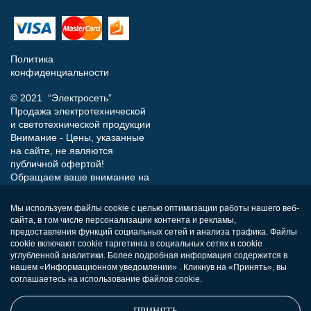
Политика
конфиденциальности
© 2021 “Электросеть”
Продажа электротехнической
и светотехнической продукции
Внимание - Цены, указанные
на сайте, не являются
публичной офертой!
Обращаем ваше внимание на
то, что данный интернет-сайт
носит исключительно
Мы используем файлы cookie с целью оптимизации работы нашего веб-
информационный характер и
сайта, в том числе персонализации контента и рекламы,
ни при каких условиях не
предоставления функций социальных сетей и анализа трафика. Файлы
является публичной офертой,
cookie включают cookie таргетинга в социальных сетях и cookie
определяемой положениями
углубленной аналитики. Более подробная информация содержится в
нашем «Информационном уведомлении» . Кликнув на «Принять», вы
Статьи 437 (п.2) Гражданского
соглашаетесь на использование файлов cookie.
кодекса РФ.