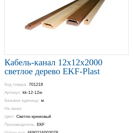
Кабель-канал 12х12х2000
светлое дерево EKF-Plast
Код товара:
701218
Артикул:
kk-12-12w
Базовая единица:
м
На заказ:
Цвет:
Светло-кремовый
Производитель:
EKF
Штрих код:
4690216003078