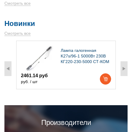
Смотреть все
Новинки
Смотреть все
)
Лампа галогенная
K27s/96-1 5000Вт 230В
КГ220-230-5000 СТ-КОМ
2461.14 руб
1
руб. / шт
р
Производители