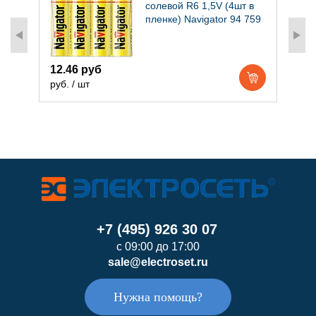
солевой R6 1,5V (4шт в
пленке) Navigator 94 759
12.46 руб
2
руб. / шт
р
+7 (495) 926 30 07
с 09:00 до 17:00
sale@electroset.ru
Нужна помощь?