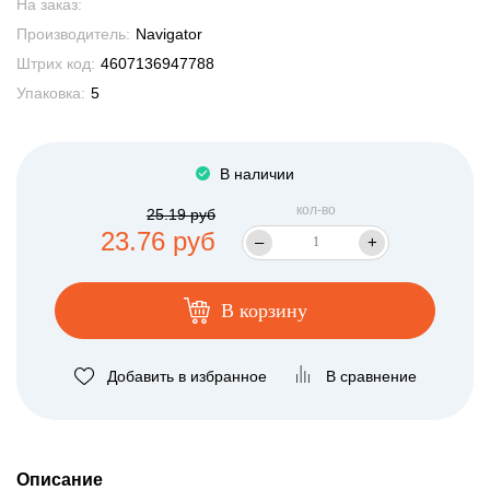
На заказ:
Производитель:
Navigator
Штрих код:
4607136947788
Упаковка:
5
В наличии
кол-во
25.19 руб
23.76 руб
–
+
В корзину
Добавить в избранное
В сравнение
Описание