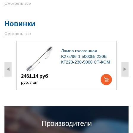
Смотреть все
Новинки
Смотреть все
)
Лампа галогенная
K27s/96-1 5000Вт 230В
КГ220-230-5000 СТ-КОМ
2461.14 руб
1
руб. / шт
р
Производители