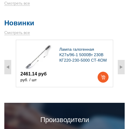
Смотреть все
Новинки
Смотреть все
)
Лампа галогенная
K27s/96-1 5000Вт 230В
КГ220-230-5000 СТ-КОМ
2461.14 руб
1
руб. / шт
р
Производители