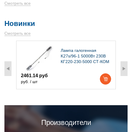
Смотреть все
Новинки
Смотреть все
)
Лампа галогенная
K27s/96-1 5000Вт 230В
КГ220-230-5000 СТ-КОМ
2461.14 руб
1
руб. / шт
р
Производители