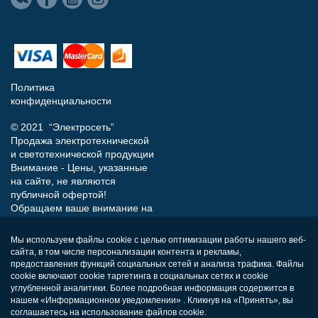
Политика
конфиденциальности
© 2021 “Электросеть”
Продажа электротехнической
и светотехнической продукции
Внимание - Цены, указанные
на сайте, не являются
публичной офертой!
Обращаем ваше внимание на
то, что данный интернет-сайт
носит исключительно
Мы используем файлы cookie с целью оптимизации работы нашего веб-
информационный характер и
сайта, в том числе персонализации контента и рекламы,
ни при каких условиях не
предоставления функций социальных сетей и анализа трафика. Файлы
является публичной офертой,
cookie включают cookie таргетинга в социальных сетях и cookie
определяемой положениями
углубленной аналитики. Более подробная информация содержится в
нашем «Информационном уведомлении» . Кликнув на «Принять», вы
Статьи 437 (п.2) Гражданского
соглашаетесь на использование файлов cookie.
кодекса РФ.