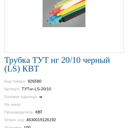
Трубка ТУТ нг 20/10 черный
(LS) КВТ
Код товара:
926580
Артикул:
ТУТнг-LS-20/10
Базовая единица:
м
На заказ:
Производитель:
КВТ
Штрих код:
4630019126192
Упаковка:
100