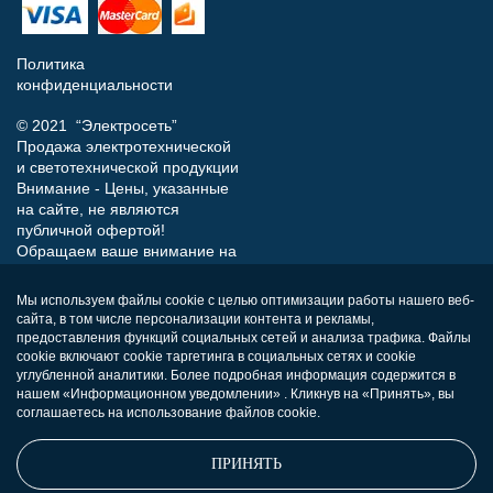
Политика
конфиденциальности
© 2021 “Электросеть”
Продажа электротехнической
и светотехнической продукции
Внимание - Цены, указанные
на сайте, не являются
публичной офертой!
Обращаем ваше внимание на
то, что данный интернет-сайт
носит исключительно
Мы используем файлы cookie с целью оптимизации работы нашего веб-
информационный характер и
сайта, в том числе персонализации контента и рекламы,
ни при каких условиях не
предоставления функций социальных сетей и анализа трафика. Файлы
является публичной офертой,
cookie включают cookie таргетинга в социальных сетях и cookie
определяемой положениями
углубленной аналитики. Более подробная информация содержится в
нашем «Информационном уведомлении» . Кликнув на «Принять», вы
Статьи 437 (п.2) Гражданского
соглашаетесь на использование файлов cookie.
кодекса РФ.
ПРИНЯТЬ