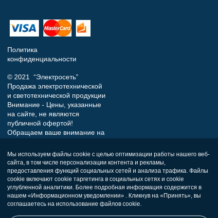
Политика
конфиденциальности
© 2021 “Электросеть”
Продажа электротехнической
и светотехнической продукции
Внимание - Цены, указанные
на сайте, не являются
публичной офертой!
Обращаем ваше внимание на
то, что данный интернет-сайт
носит исключительно
Мы используем файлы cookie с целью оптимизации работы нашего веб-
информационный характер и
сайта, в том числе персонализации контента и рекламы,
ни при каких условиях не
предоставления функций социальных сетей и анализа трафика. Файлы
является публичной офертой,
cookie включают cookie таргетинга в социальных сетях и cookie
определяемой положениями
углубленной аналитики. Более подробная информация содержится в
нашем «Информационном уведомлении» . Кликнув на «Принять», вы
Статьи 437 (п.2) Гражданского
соглашаетесь на использование файлов cookie.
кодекса РФ.