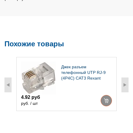
Похожие товары
2
Джек разъем
J-
телефонный UTP RJ-9
(4P4C) CAT3 Rexant
4.92 руб
руб. / шт
р