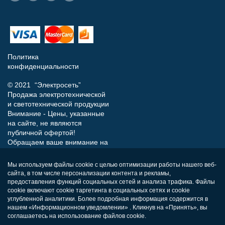
Политика
конфиденциальности
© 2021 “Электросеть”
Продажа электротехнической
и светотехнической продукции
Внимание - Цены, указанные
на сайте, не являются
публичной офертой!
Обращаем ваше внимание на
то, что данный интернет-сайт
носит исключительно
Мы используем файлы cookie с целью оптимизации работы нашего веб-
информационный характер и
сайта, в том числе персонализации контента и рекламы,
ни при каких условиях не
предоставления функций социальных сетей и анализа трафика. Файлы
является публичной офертой,
cookie включают cookie таргетинга в социальных сетях и cookie
определяемой положениями
углубленной аналитики. Более подробная информация содержится в
нашем «Информационном уведомлении» . Кликнув на «Принять», вы
Статьи 437 (п.2) Гражданского
соглашаетесь на использование файлов cookie.
кодекса РФ.