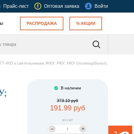
Прайс-лист
Оптовая заявка
Войти
ты
РАСПРОДАЖА
% АКЦИИ
7-400 к светильникам ЖКУ; РКУ; НКУ (поликарбонат)
В наличии
У;
373.10 руб
191.99 руб
кол-во
–
+