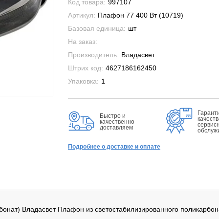
Код товара:
997107
Артикул:
Плафон 77 400 Вт (10719)
Базовая единица:
шт
На заказ:
Производитель:
Владасвет
Штрих код:
4627186162450
Упаковка:
1
Гарант
Быстро и
качеств
качественно
сервис
доставляем
обслуж
Подробнее о доставке и оплате
бонат) Владасвет Плафон из светостабилизированного поликарбона