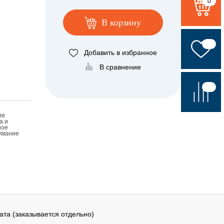
0
В корзину
Добавить в избранное
В сравнение
ия
а и
ное
ивание
та (заказывается отдельно)