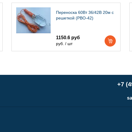
Переноска 60Вт 36/42В 20м с
решеткой (РВО-42)
1150.6 руб
руб. / шт
+7 (4
sa