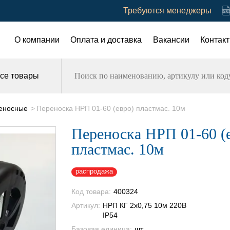
Требуются менеджеры
О компании
Оплата и доставка
Вакансии
Контак
се товары
реносные
Переноска НРП 01-60 (евро) пластмас. 10м
Переноска НРП 01-60 (
пластмас. 10м
распродажа
Код товара:
400324
Артикул:
НРП КГ 2х0,75 10м 220В
IP54
Базовая единица:
шт