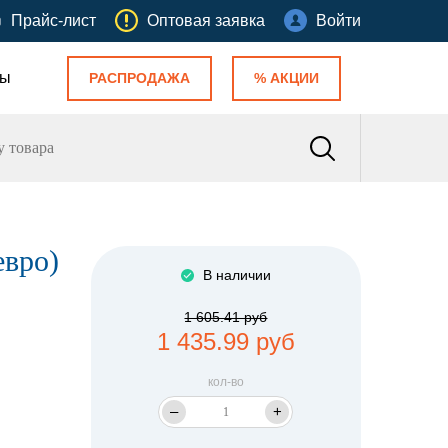
Прайс-лист
Оптовая заявка
Войти
ты
РАСПРОДАЖА
% АКЦИИ
евро)
В наличии
1 605.41 руб
1 435.99 руб
кол-во
–
+