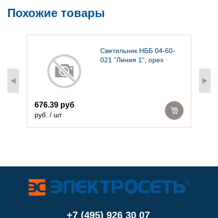
Похожие товары
Светильник НББ 04-60-
021 "Линия 1", орех
1
р
676.39 руб
руб. / шт
+7 (495) 926 30 07