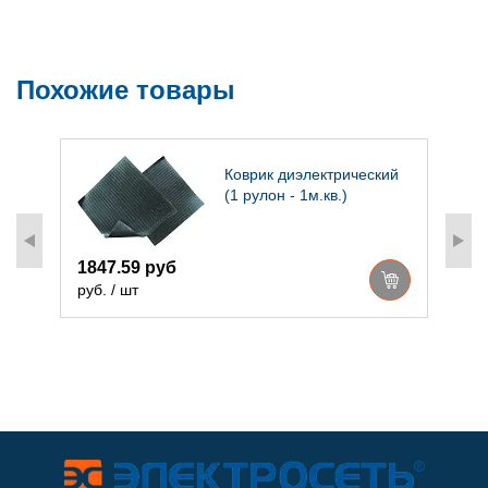
Похожие товары
Коврик диэлектрический
/
(1 рулон - 1м.кв.)
1847.59 руб
руб. / шт
6
р