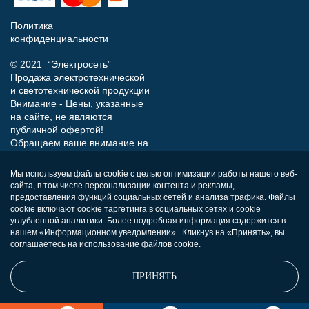
Политика
конфиденциальности
© 2021 “Электросеть”
Продажа электротехнической
и светотехнической продукции
Внимание - Цены, указанные
на сайте, не являются
публичной офертой!
Обращаем ваше внимание на
то, что данный интернет-сайт
носит исключительно
Мы используем файлы cookie с целью оптимизации работы нашего веб-
информационный характер и
сайта, в том числе персонализации контента и рекламы,
ни при каких условиях не
предоставления функций социальных сетей и анализа трафика. Файлы
является публичной офертой,
cookie включают cookie таргетинга в социальных сетях и cookie
определяемой положениями
углубленной аналитики. Более подробная информация содержится в
нашем «Информационном уведомлении» . Кликнув на «Принять», вы
Статьи 437 (п.2) Гражданского
соглашаетесь на использование файлов cookie.
кодекса РФ.
ПРИНЯТЬ