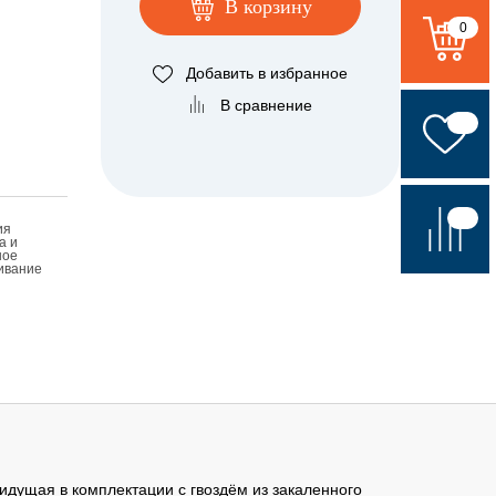
В корзину
0
Добавить в избранное
В сравнение
ия
а и
ное
ивание
 идущая в комплектации с гвоздём из закаленного