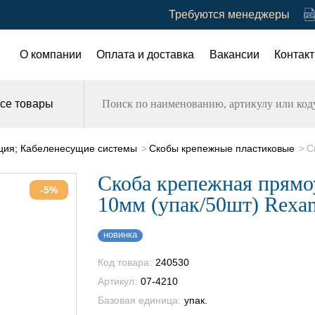
Требуются менеджеры
О компании
Оплата и доставка
Вакансии
Контак
се товары
ция; Кабеленесущие системы
Скобы крепежные пластиковые
С
Скоба крепежная прямо
-5%
10мм (упак/50шт) Rexan
новинка
Код товара:
240530
Артикул:
07-4210
Базовая единица:
упак.