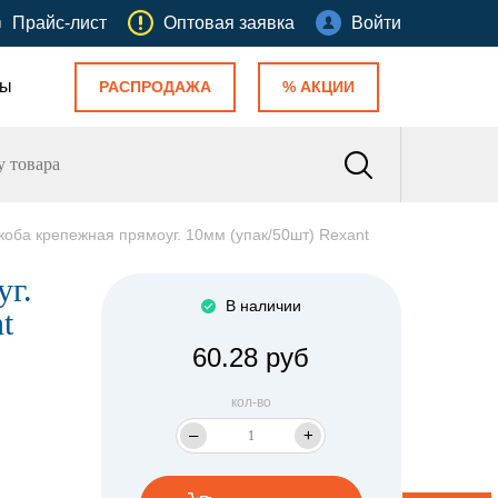
Прайс-лист
Оптовая заявка
Войти
ты
РАСПРОДАЖА
% АКЦИИ
коба крепежная прямоуг. 10мм (упак/50шт) Rexant
уг.
В наличии
t
60.28 руб
кол-во
–
+