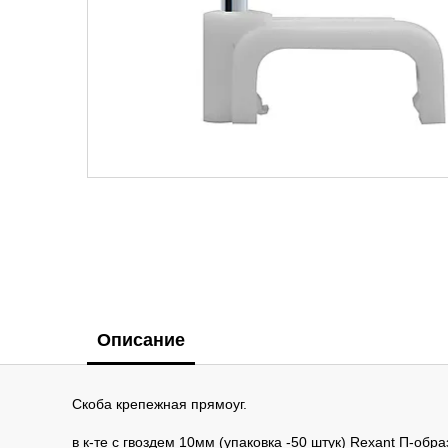
Описание
Скоба крепежная прямоуг.
в к-те с гвоздем 10мм (упаковка -50 штук) Rexant П-об