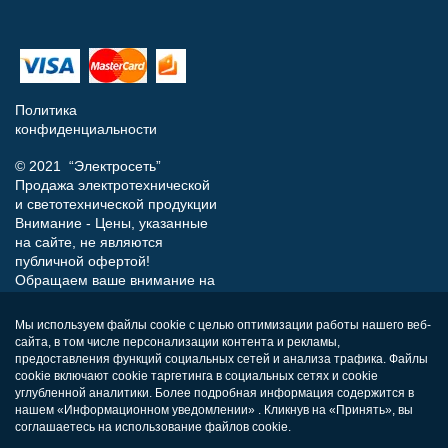
Политика
конфиденциальности
© 2021 “Электросеть”
Продажа электротехнической
и светотехнической продукции
Внимание - Цены, указанные
на сайте, не являются
публичной офертой!
Обращаем ваше внимание на
то, что данный интернет-сайт
носит исключительно
Мы используем файлы cookie с целью оптимизации работы нашего веб-
информационный характер и
сайта, в том числе персонализации контента и рекламы,
ни при каких условиях не
предоставления функций социальных сетей и анализа трафика. Файлы
является публичной офертой,
cookie включают cookie таргетинга в социальных сетях и cookie
определяемой положениями
углубленной аналитики. Более подробная информация содержится в
нашем «Информационном уведомлении» . Кликнув на «Принять», вы
Статьи 437 (п.2) Гражданского
соглашаетесь на использование файлов cookie.
кодекса РФ.