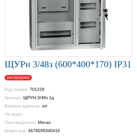
ЩУРн 3/48з (600*400*170) IP31
распродажа
Код товара:
701229
Артикул:
ЩРУН-3/48з 1д
Базовая единица:
шт
На заказ:
Производитель:
Mecas
Штрих код:
4678599340416