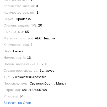
Количество клавиш:
3
Количество розеток:
1
Серия:
Пралеска
Степень защиты (IP):
20
Ширина, мм:
65
Материал корпуса:
АБС Пластик
Количество фаз:
1
Цвет:
Белый
Номин. ток, А:
16
Номин. напряжение, В:
250
Страна производства:
Беларусь
Тип:
Выключатель+розетка
Производитель:
Светоприбор - г. Минск
Штрих код:
4810158000748
Упаковка:
54
Заказать на Ozon