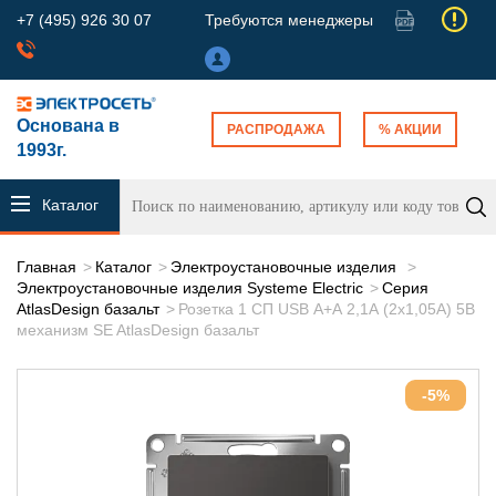
+7 (495) 926 30 07
Требуются менеджеры
Основана в
РАСПРОДАЖА
% АКЦИИ
1993г.
Каталог
продукции
Главная
Каталог
Электроустановочные изделия
Электроустановочные изделия Systeme Electric
Серия
AtlasDesign базальт
Розетка 1 СП USB А+А 2,1А (2х1,05А) 5В
механизм SE AtlasDesign базальт
-5%