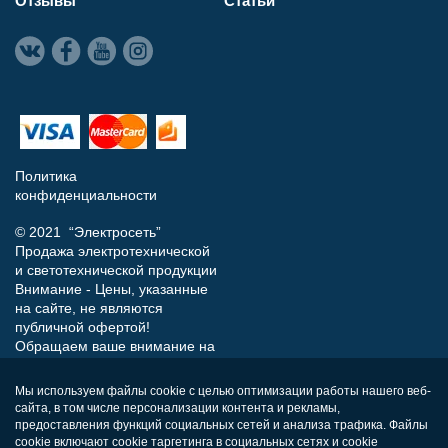
Отзывы
Статьи
Политика
конфиденциальности
© 2021 “Электросеть”
Продажа электротехнической
и светотехнической продукции
Внимание - Цены, указанные
на сайте, не являются
публичной офертой!
Обращаем ваше внимание на
то, что данный интернет-сайт
носит исключительно
Мы используем файлы cookie с целью оптимизации работы нашего веб-
информационный характер и
сайта, в том числе персонализации контента и рекламы,
ни при каких условиях не
предоставления функций социальных сетей и анализа трафика. Файлы
является публичной офертой,
cookie включают cookie таргетинга в социальных сетях и cookie