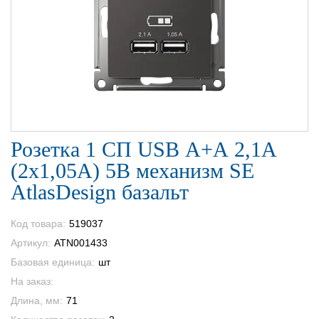
Розетка 1 СП USB А+А 2,1А
(2х1,05А) 5В механизм SE
AtlasDesign базальт
Код товара:
519037
Артикул:
ATN001433
Базовая единица:
шт
На заказ:
Длина, мм:
71