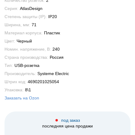
Количество розеток:
2
Серия:
AtlasDesign
Степень защиты (IP):
IP20
Ширина, мм:
71
Материал корпуса:
Пластик
Цвет:
Черный
Номин. напряжение, В:
240
Страна производства:
Россия
Тип:
USB-розетка
Производитель:
Systeme Electric
Штрих код:
4690201025054
Упаковка:
8\1
Заказать на Ozon
под заказ
последняя цена продажи