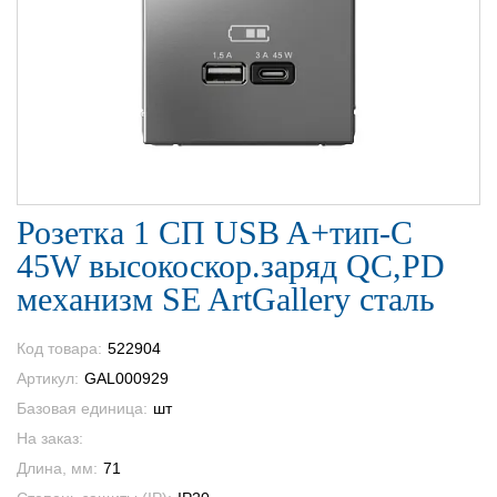
Розетка 1 СП USB A+тип-С
45W высокоскор.заряд QC,PD
механизм SE ArtGallery сталь
Код товара:
522904
Артикул:
GAL000929
Базовая единица:
шт
На заказ:
Длина, мм:
71