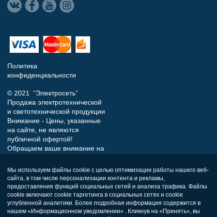
Политика
конфиденциальности
© 2021 “Электросеть”
Продажа электротехнической
и светотехнической продукции
Внимание - Цены, указанные
на сайте, не являются
публичной офертой!
Обращаем ваше внимание на
то, что данный интернет-сайт
носит исключительно
Мы используем файлы cookie с целью оптимизации работы нашего веб-
информационный характер и
сайта, в том числе персонализации контента и рекламы,
ни при каких условиях не
предоставления функций социальных сетей и анализа трафика. Файлы
является публичной офертой,
cookie включают cookie таргетинга в социальных сетях и cookie
определяемой положениями
углубленной аналитики. Более подробная информация содержится в
нашем «Информационном уведомлении» . Кликнув на «Принять», вы
Статьи 437 (п.2) Гражданского