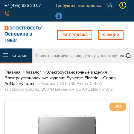
+7 (495) 926 30 07
Требуются менеджеры
Основана в
РАСПРОДАЖА
% АКЦИИ
1993г.
Каталог
продукции
Главная
Каталог
Электроустановочные изделия
Электроустановочные изделия Systeme Electric
Серия
ArtGallery сталь
Розетка 1 СП USB A+тип-С 45W
высокоскор.заряд QC,PD механизм SE ArtGallery сталь
-5%