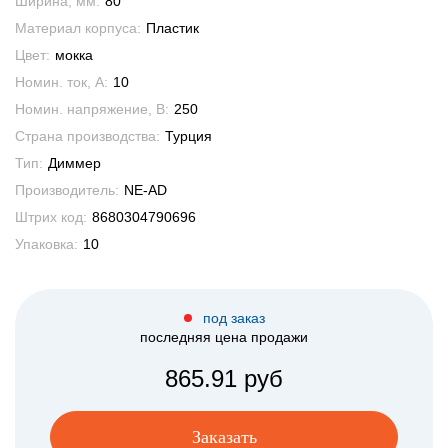
Ширина, мм:
80
Материал корпуса:
Пластик
Цвет:
мокка
Номин. ток, А:
10
Номин. напряжение, В:
250
Страна производства:
Турция
Тип:
Диммер
Производитель:
NE-AD
Штрих код:
8680304790696
Упаковка:
10
под заказ
последняя цена продажи
865.91 руб
Заказать