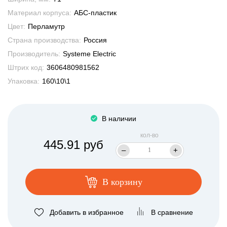
Материал корпуса:
АБС-пластик
Цвет:
Перламутр
Страна производства:
Россия
Производитель:
Systeme Electric
Штрих код:
3606480981562
Упаковка:
160\10\1
В наличии
кол-во
445.91 руб
–
+
В корзину
Добавить в избранное
В сравнение