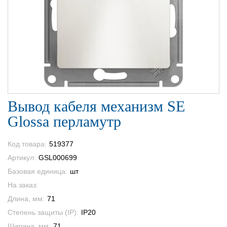
Вывод кабеля механизм SE
Glossa перламутр
Код товара:
519377
Артикул:
GSL000699
Базовая единица:
шт
На заказ:
Длина, мм:
71
Степень защиты (IP):
IP20
Ширина, мм:
71