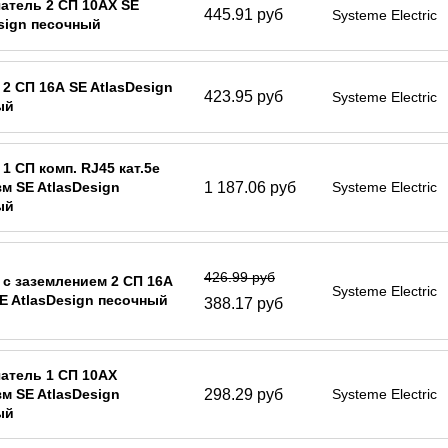
атель 2 СП 10АХ SE
445.91 руб
Systeme Electric
sign песочный
 2 СП 16А SE AtlasDesign
423.95 руб
Systeme Electric
ый
 1 СП комп. RJ45 кат.5е
1 187.06 руб
м SE AtlasDesign
Systeme Electric
ый
426.99 руб
 с заземлением 2 СП 16А
Systeme Electric
SE AtlasDesign песочный
388.17 руб
атель 1 СП 10АХ
298.29 руб
м SE AtlasDesign
Systeme Electric
ый