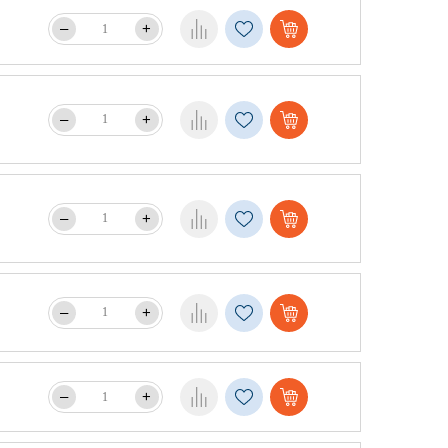
–
+
–
+
–
+
–
+
–
+