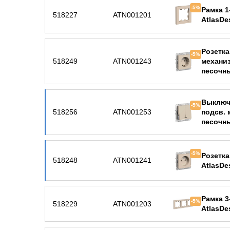
-5%
Рамка 1
518227
ATN001201
AtlasDe
Розетка
-5%
518249
ATN001243
механиз
песочн
Выключа
-5%
518256
ATN001253
подсв. 
песочн
-5%
Розетка
518248
ATN001241
AtlasDe
Рамка 3
-5%
518229
ATN001203
AtlasDe