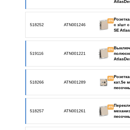
AtlasDe
Розетка
-5%
518252
ATN001246
с з/шт 
SE Atla
Выключа
-5%
519116
ATN001221
полюсн
AtlasDe
Розетка
-5%
518266
ATN001289
кат.5е 
песочн
Перекл
-5%
518257
ATN001261
механиз
песочн