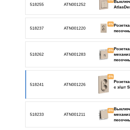
-5%
Выключ
518255
ATN001252
AtlasDe
-5%
Розетка
518237
ATN001220
песочн
Розетка
-5%
518262
ATN001283
механиз
песочн
-5%
Розетка
518241
ATN001226
с з/шт 
Выключ
-5%
518233
ATN001211
механиз
песочн