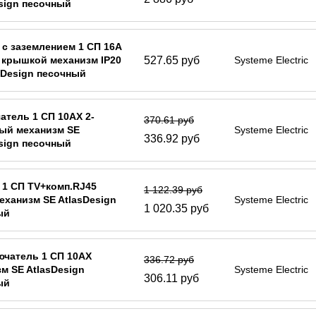
sign песочный
 с заземлением 1 СП 16А
527.65 руб
с крышкой механизм IP20
Systeme Electric
sDesign песочный
тель 1 СП 10АХ 2-
370.61 руб
ый механизм SE
Systeme Electric
336.92 руб
sign песочный
 1 СП TV+комп.RJ45
1 122.39 руб
механизм SE AtlasDesign
Systeme Electric
1 020.35 руб
ый
ючатель 1 СП 10АХ
336.72 руб
м SE AtlasDesign
Systeme Electric
306.11 руб
ый