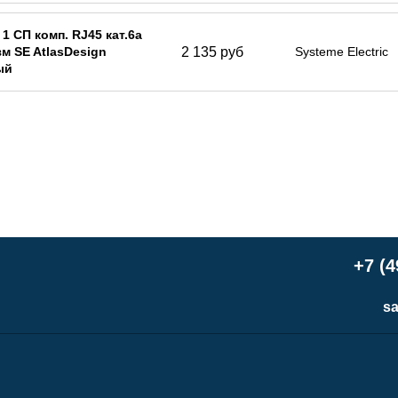
 1 СП комп. RJ45 кат.6а
2 135 руб
м SE AtlasDesign
Systeme Electric
ый
+7 (4
sa