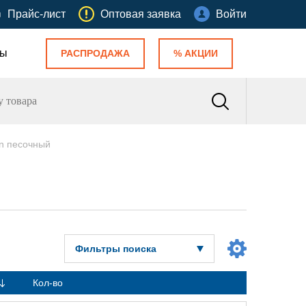
Прайс-лист
Оптовая заявка
Войти
ты
РАСПРОДАЖА
% АКЦИИ
gn песочный
Фильтры поиска
Кол-во