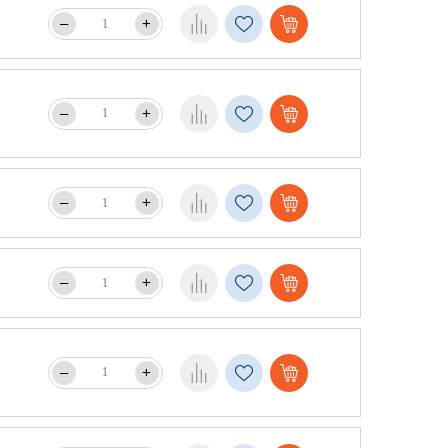
–
+
–
+
–
+
–
+
–
+