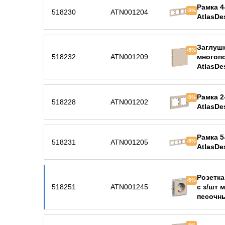
Рамка 4
-5%
518230
ATN001204
AtlasDe
Заглушк
-5%
518232
ATN001209
многоп
AtlasDe
Рамка 2
-5%
518228
ATN001202
AtlasDe
Рамка 5
518231
ATN001205
-5%
AtlasDe
Розетка
-5%
518251
ATN001245
с з/шт 
песочн