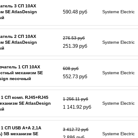
атель 3 СП 10АХ
590.48 руб
м SE AtlasDesign
Systeme Electric
ый
атель 2 СП 10АХ
276.53 руб
м SE AtlasDesign
Systeme Electric
251.39 руб
ый
ючатель 1 СП 10АХ
608 руб
естный механизм SE
Systeme Electric
552.73 руб
sign песочный
 1 СП комп. RJ45+RJ45
1 256.11 руб
механизм SE AtlasDesign
Systeme Electric
1 141.92 руб
ый
 1 СП USB А+А 2,1А
3 412.72 руб
А) 5В механизм SE
Systeme Electric
2 886 руб