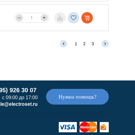
–
+
1
2
3
95) 926 30 07
Нужна помощь?
с 09:00 до 17:00
le@electroset.ru