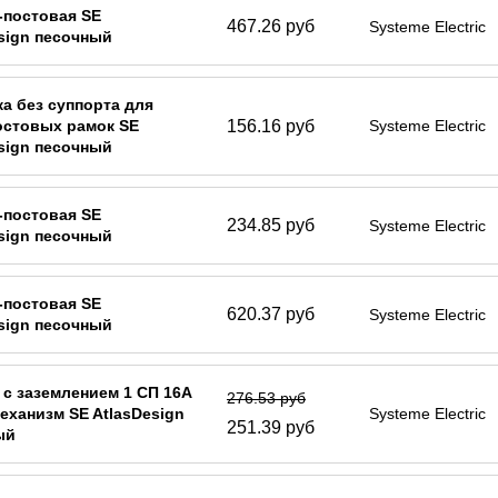
-постовая SE
467.26 руб
Systeme Electric
sign песочный
а без суппорта для
156.16 руб
остовых рамок SE
Systeme Electric
sign песочный
-постовая SE
234.85 руб
Systeme Electric
sign песочный
-постовая SE
620.37 руб
Systeme Electric
sign песочный
 с заземлением 1 СП 16А
276.53 руб
механизм SE AtlasDesign
Systeme Electric
251.39 руб
ый