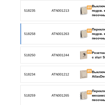
Выключа
-5%
518235
ATN001213
подсв. 
песочн
Переклю
-5%
518258
ATN001263
подсв. 
песочн
-5%
Розетка
518250
ATN001244
с з/шт 
-5%
Выключ
518234
ATN001212
AtlasDe
Перекл
-5%
518259
ATN001265
механиз
песочн