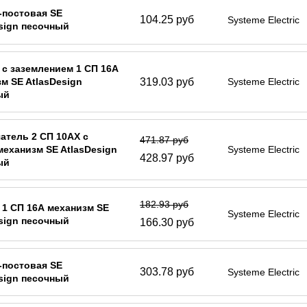
-постовая SE
104.25 руб
Systeme Electric
sign песочный
 с заземлением 1 СП 16А
319.03 руб
м SE AtlasDesign
Systeme Electric
ый
тель 2 СП 10АХ с
471.87 руб
механизм SE AtlasDesign
Systeme Electric
428.97 руб
ый
182.93 руб
 1 СП 16А механизм SE
Systeme Electric
sign песочный
166.30 руб
-постовая SE
303.78 руб
Systeme Electric
sign песочный