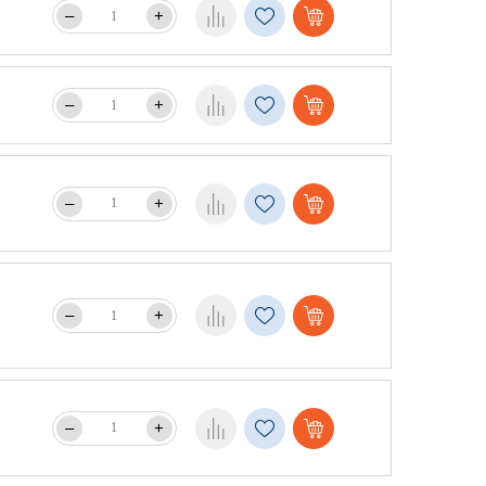
–
+
–
+
–
+
–
+
–
+