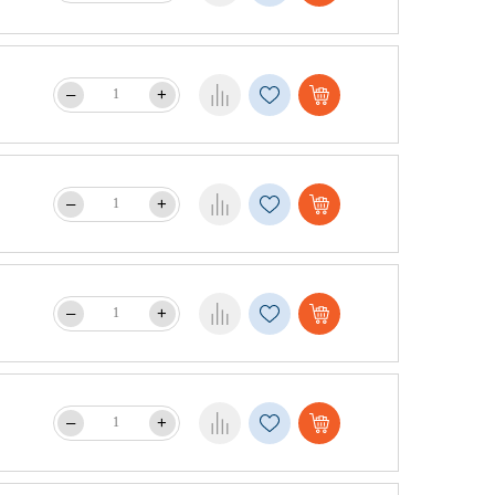
–
+
–
+
–
+
–
+