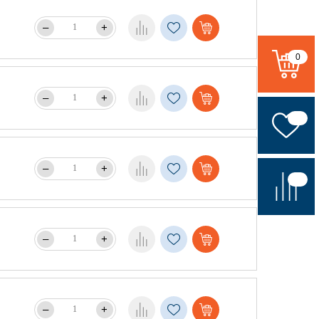
–
+
0
–
+
–
+
–
+
–
+