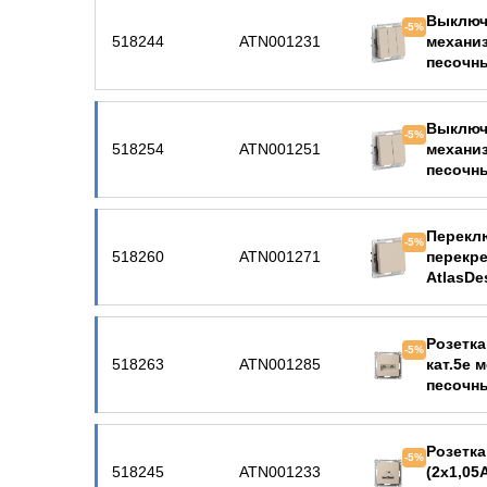
Выключ
-5%
518244
ATN001231
механиз
песочн
Выключ
-5%
518254
ATN001251
механиз
песочн
Перекл
-5%
518260
ATN001271
перекр
AtlasDe
Розетка
-5%
518263
ATN001285
кат.5е 
песочн
Розетка
-5%
518245
ATN001233
(2х1,05