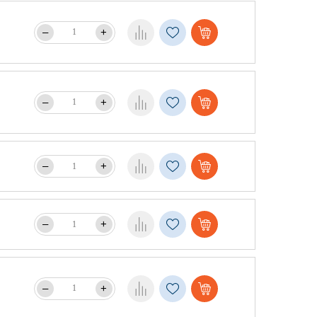
–
+
–
+
–
+
–
+
–
+